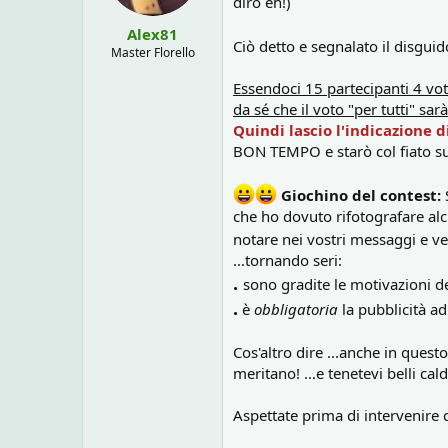
dirò èh!)
Alex81
Ciò detto e segnalato il disguid
Master Florello
Essendoci 15 partecipanti 4 vo
da sé che il voto "per tutti" sarà
Quindi lascio l'indicazione di
BON TEMPO e starò col fiato su
Giochino del contest:
S
che ho dovuto rifotografare alc
notare nei vostri messaggi e ve
...tornando seri:
.
sono gradite le motivazioni de
.
è
obbligatoria
la pubblicità ad
Cos'altro dire ...anche in quest
meritano! ...e tenetevi belli cal
Aspettate prima di intervenire 