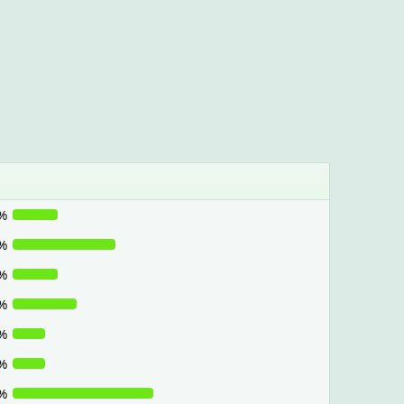
%
%
%
%
%
%
%