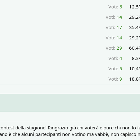
Voti:
6
12,5
Voti:
14
29,2
Voti:
17
35,4
Voti:
14
29,2
Voti:
29
60,4
Voti:
4
8,3
Voti:
5
10,4
Voti:
9
18,8
 contest della stagione! Ringrazio già chi voterà e pure chi non lo
trano è che alcuni partecipanti non votino ma vabbè, non capisco