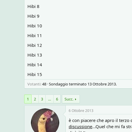
o
n
Hibi 8
e
Hibi 9
Hibi 10
Hibi 11
Hibi 12
Hibi 13
Hibi 14
Hibi 15
Votanti
48
Sondaggio terminato
13 Ottobre 2013
.
1
2
3
…
6
Succ.
6 Ottobre 2013
è con piacere che apro il terzo
discussione
...Quel che mi fa s