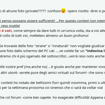
o di alcune foto (private????? :confuso
-spero risolto- direi si 
ti penso possano essere sufficienti! ...Per questo contest non i
 reso inutile!
 4 voti
, come sempre da dare tutti in un'unica volta, sta a voi at
l collo di tutti voi, mettetevi almeno un buon profumo!
e trovaste delle foto "strane" o "innaturali" non vogliate giudi
une foto dallo schermo del PC cat: ....se volete far un
"indovina l
dremo chi è più sgamato del sottoscritto!...verrà reso noto anche 
lle vostre pref (ma anche no) ...è giusto anche per mantener vivo i
 altri utonti -avrete pure degli amici virtuali sul forum!- che sono 
o contest ho notato dei bellissimi fiori quindi inzomma, primi o ult
di per la settimana prossima coi sinensis che ci sarà da voltar via!
che col forum -come ben sapete- ho esagerate difficoltà! Appena ca