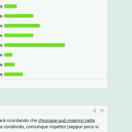
%
%
%
%
%
%
%
%
#1
 farà ricordando che
chiunque può inserirsi nella
 ne condivido, comunque rispetto! (seppur poco vi