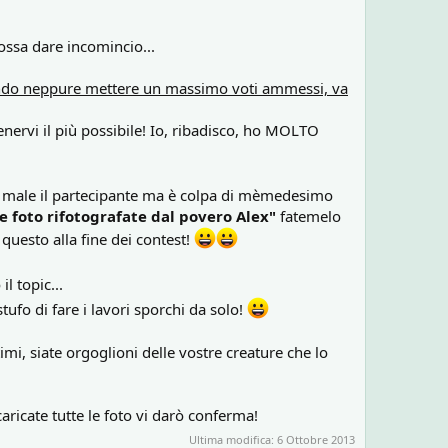
possa dare incomincio...
ntendo neppure mettere un massimo voti ammessi, va
tenervi il più possibile! Io, ribadisco, ho MOLTO
car male il partecipante ma è colpa di mèmedesimo
e foto rifotografate dal povero Alex"
fatemelo
questo alla fine dei contest!
l topic...
stufo di fare i lavori sporchi da solo!
imi, siate orgoglioni delle vostre creature che lo
ricate tutte le foto vi darò conferma!
Ultima modifica:
6 Ottobre 2013