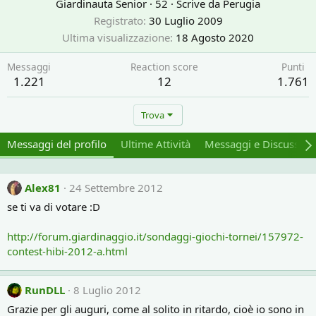
Giardinauta Senior
·
52
·
Scrive da
Perugia
Registrato
30 Luglio 2009
Ultima visualizzazione
18 Agosto 2020
Messaggi
Reaction score
Punti
1.221
12
1.761
Trova
Messaggi del profilo
Ultime Attività
Messaggi e Discussion
Alex81
24 Settembre 2012
se ti va di votare :D
http://forum.giardinaggio.it/sondaggi-giochi-tornei/157972-
contest-hibi-2012-a.html
RunDLL
8 Luglio 2012
Grazie per gli auguri, come al solito in ritardo, cioè io sono in