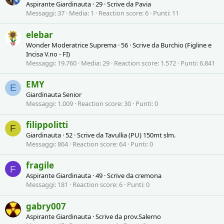
Aspirante Giardinauta
·
29
·
Scrive da
Pavia
Messaggi
37
Media
1
Reaction score
6
Punti
11
elebar
Wonder Moderatrice Suprema
·
56
·
Scrive da
Burchio (Figline e
Incisa V.no - FI)
Messaggi
19.760
Media
29
Reaction score
1.572
Punti
6.841
EMY
E
Giardinauta Senior
Messaggi
1.009
Reaction score
30
Punti
0
filippolitti
F
Giardinauta
·
52
·
Scrive da
Tavullia (PU) 150mt slm.
Messaggi
864
Reaction score
64
Punti
0
fragile
F
Aspirante Giardinauta
·
49
·
Scrive da
cremona
Messaggi
181
Reaction score
6
Punti
0
gabry007
Aspirante Giardinauta
·
Scrive da
prov.Salerno