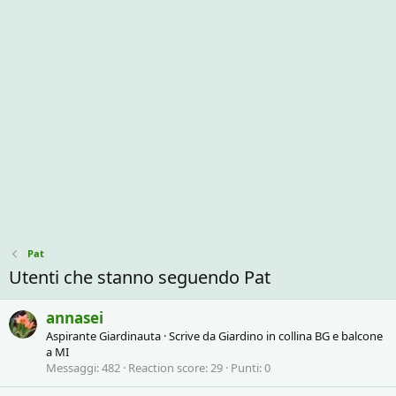
Pat
Utenti che stanno seguendo Pat
annasei
Aspirante Giardinauta
·
Scrive da
Giardino in collina BG e balcone
a MI
Messaggi
482
Reaction score
29
Punti
0