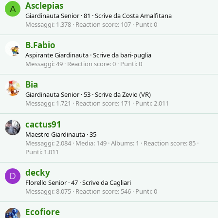
Asclepias
A
Giardinauta Senior
·
81
·
Scrive da
Costa Amalfitana
Messaggi
1.378
Reaction score
107
Punti
0
B.Fabio
Aspirante Giardinauta
·
Scrive da
bari-puglia
Messaggi
49
Reaction score
0
Punti
0
Bia
Giardinauta Senior
·
53
·
Scrive da
Zevio (VR)
Messaggi
1.721
Reaction score
171
Punti
2.011
cactus91
Maestro Giardinauta
·
35
Messaggi
2.084
Media
149
Albums
1
Reaction score
85
Punti
1.011
decky
D
Florello Senior
·
47
·
Scrive da
Cagliari
Messaggi
8.075
Reaction score
546
Punti
0
Ecofiore