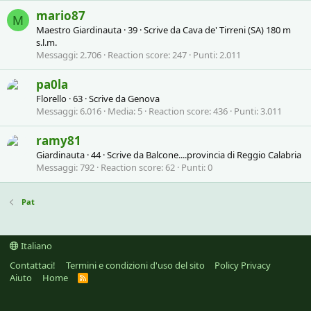
mario87
M
Maestro Giardinauta
·
39
·
Scrive da
Cava de' Tirreni (SA) 180 m
s.l.m.
Messaggi
2.706
Reaction score
247
Punti
2.011
pa0la
Florello
·
63
·
Scrive da
Genova
Messaggi
6.016
Media
5
Reaction score
436
Punti
3.011
ramy81
Giardinauta
·
44
·
Scrive da
Balcone....provincia di Reggio Calabria
Messaggi
792
Reaction score
62
Punti
0
Pat
Italiano
Contattaci!
Termini e condizioni d'uso del sito
Policy Privacy
Aiuto
Home
R
S
S