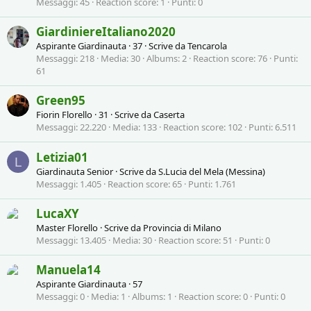
Messaggi
45
Reaction score
1
Punti
0
GiardiniereItaliano2020
Aspirante Giardinauta
·
37
·
Scrive da
Tencarola
Messaggi
218
Media
30
Albums
2
Reaction score
76
Punti
61
Green95
Fiorin Florello
·
31
·
Scrive da
Caserta
Messaggi
22.220
Media
133
Reaction score
102
Punti
6.511
Letizia01
L
Giardinauta Senior
·
Scrive da
S.Lucia del Mela (Messina)
Messaggi
1.405
Reaction score
65
Punti
1.761
LucaXY
Master Florello
·
Scrive da
Provincia di Milano
Messaggi
13.405
Media
30
Reaction score
51
Punti
0
Manuela14
Aspirante Giardinauta
·
57
Messaggi
0
Media
1
Albums
1
Reaction score
0
Punti
0