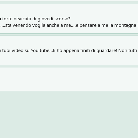
a forte nevicata di giovedì scorso?
to....sta venendo voglia anche a me....e pensare a me la montagna 
i tuoi video su You tube...li ho appena finiti di guardare! Non tutt