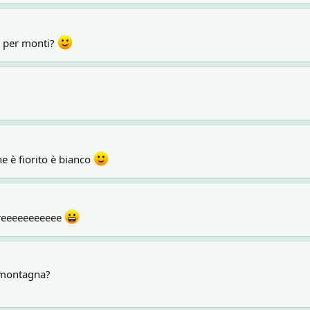
iù per monti?
he è fiorito è bianco
ioreeeeeeeeeee
 montagna?