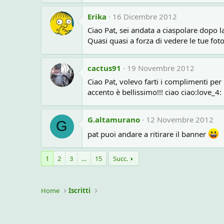
Erika
16 Dicembre 2012
Ciao Pat, sei andata a ciaspolare dopo l
Quasi quasi a forza di vedere le tue fo
cactus91
19 Novembre 2012
Ciao Pat, volevo farti i complimenti per 
accento è bellissimo!!! ciao ciao:love_4:
G.altamurano
12 Novembre 2012
G
pat puoi andare a ritirare il banner
1
2
3
…
15
Succ.
Home
Iscritti