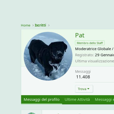
Home
Iscritti
Pat
Membro dello Staff
Moderatrice Globale /
Registrato
29 Gennai
Ultima visualizzazione
Messaggi
11.408
Trova
Messaggi del profilo
Ultime Attività
Messaggi e