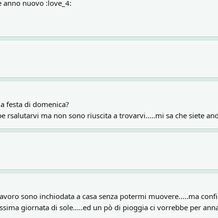
ce anno nuovo :love_4:
la festa di domenica?
e rsalutarvi ma non sono riuscita a trovarvi.....mi sa che siete a
 lavoro sono inchiodata a casa senza potermi muovere.....ma con
ssima giornata di sole.....ed un pò di pioggia ci vorrebbe per anna