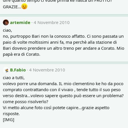
dire quanto tempo ci vuole prima ke nasca un FRUTTO?
GRAZIE...
artemide
4 Novembre 2010
ciao,
no, purtroppo Bari non la conosco affatto. Ci sono passata un
paio di volte moltissimi anni fa, ma perchè alla stazione di
Bari dovevo prendere un altro treno per andare a Corato. Mio
papà era di Corato.
B.Fabio
4 Novembre 2010
ciao a tutti,
volevo porre una domanda. IL mio clementino ke ho da poco
comprato contrattando con il vivaio , tende tutto il suo peso
verso destra...volevo sapere questo può essere un problema?
come posso risolverlo?
Vi metto alcune foto così potete capire...grazie aspetto
risposte.
[IMG]