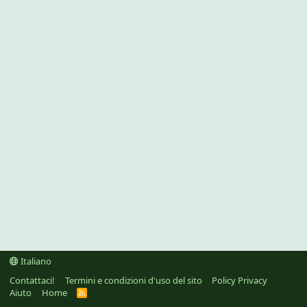
Italiano
Contattaci!
Termini e condizioni d'uso del sito
Policy Privacy
Aiuto
Home
R
S