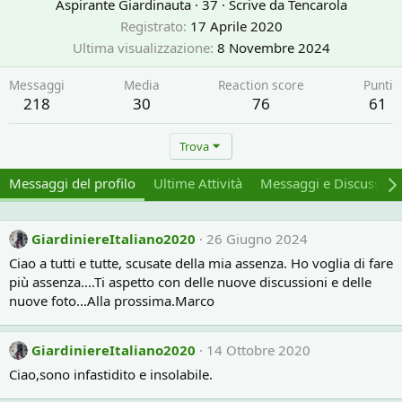
Aspirante Giardinauta
·
37
·
Scrive da
Tencarola
Registrato
17 Aprile 2020
Ultima visualizzazione
8 Novembre 2024
Messaggi
Media
Reaction score
Punti
218
30
76
61
Trova
Messaggi del profilo
Ultime Attività
Messaggi e Discussion
GiardiniereItaliano2020
26 Giugno 2024
Ciao a tutti e tutte, scusate della mia assenza. Ho voglia di fare
più assenza....Ti aspetto con delle nuove discussioni e delle
nuove foto...Alla prossima.Marco
GiardiniereItaliano2020
14 Ottobre 2020
Ciao,sono infastidito e insolabile.