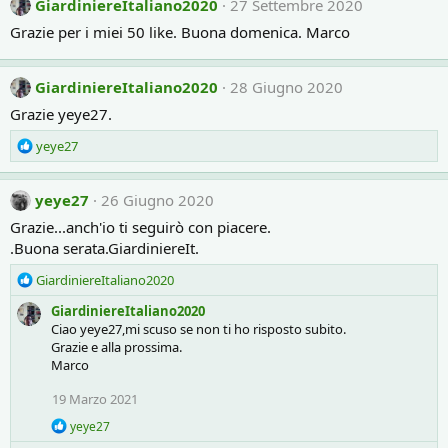
GiardiniereItaliano2020
27 Settembre 2020
t
i
Grazie per i miei 50 like. Buona domenica. Marco
o
n
s
GiardiniereItaliano2020
28 Giugno 2020
:
Grazie yeye27.
R
yeye27
e
a
c
yeye27
26 Giugno 2020
t
Grazie...anch'io ti seguirò con piacere.
i
.Buona serata.GiardiniereIt.
o
n
R
GiardiniereItaliano2020
s
e
:
GiardiniereItaliano2020
a
Ciao yeye27,mi scuso se non ti ho risposto subito.
c
Grazie e alla prossima.
t
Marco
i
o
19 Marzo 2021
n
s
R
yeye27
:
e