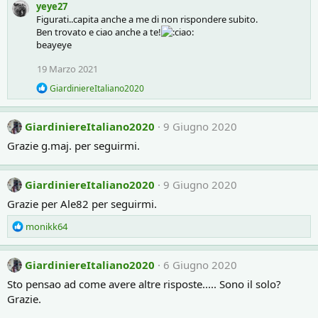
yeye27
a
c
Figurati..capita anche a me di non rispondere subito.
t
Ben trovato e ciao anche a te!
i
beayeye
o
n
19 Marzo 2021
s
:
R
GiardiniereItaliano2020
e
a
c
GiardiniereItaliano2020
9 Giugno 2020
t
i
Grazie g.maj. per seguirmi.
o
n
s
GiardiniereItaliano2020
9 Giugno 2020
:
Grazie per Ale82 per seguirmi.
R
monikk64
e
a
c
GiardiniereItaliano2020
6 Giugno 2020
t
Sto pensao ad come avere altre risposte..... Sono il solo?
i
Grazie.
o
n