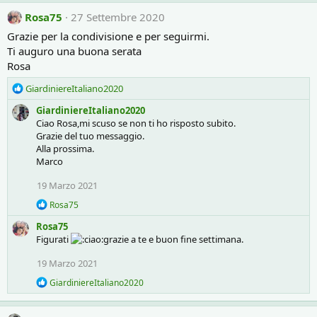
Rosa75
27 Settembre 2020
Grazie per la condivisione e per seguirmi.
Ti auguro una buona serata
Rosa
R
GiardiniereItaliano2020
e
GiardiniereItaliano2020
a
Ciao Rosa,mi scuso se non ti ho risposto subito.
c
Grazie del tuo messaggio.
t
Alla prossima.
i
Marco
o
n
19 Marzo 2021
s
:
R
Rosa75
e
Rosa75
a
c
Figurati
grazie a te e buon fine settimana.
t
i
19 Marzo 2021
o
R
n
GiardiniereItaliano2020
e
s
a
:
c