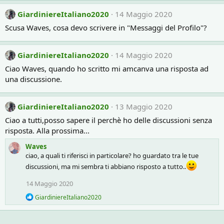
s
GiardiniereItaliano2020
14 Maggio 2020
:
Scusa Waves, cosa devo scrivere in "Messaggi del Profilo"?
GiardiniereItaliano2020
14 Maggio 2020
Ciao Waves, quando ho scritto mi amcanva una risposta ad
una discussione.
GiardiniereItaliano2020
13 Maggio 2020
Ciao a tutti,posso sapere il perchè ho delle discussioni senza
risposta. Alla prossima...
Waves
ciao, a quali ti riferisci in particolare? ho guardato tra le tue
discussioni, ma mi sembra ti abbiano risposto a tutto..
14 Maggio 2020
R
GiardiniereItaliano2020
e
a
c