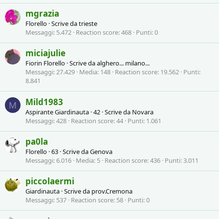
mgrazia
Florello
·
Scrive da
trieste
Messaggi
5.472
Reaction score
468
Punti
0
miciajulie
Fiorin Florello
·
Scrive da
alghero... milano...
Messaggi
27.429
Media
148
Reaction score
19.562
Punti
8.841
Mild1983
M
Aspirante Giardinauta
·
42
·
Scrive da
Novara
Messaggi
428
Reaction score
44
Punti
1.061
pa0la
Florello
·
63
·
Scrive da
Genova
Messaggi
6.016
Media
5
Reaction score
436
Punti
3.011
piccolaermi
Giardinauta
·
Scrive da
prov.Cremona
Messaggi
537
Reaction score
58
Punti
0