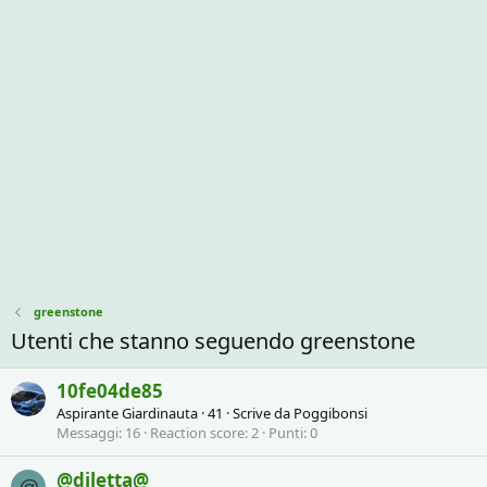
greenstone
Utenti che stanno seguendo greenstone
10fe04de85
Aspirante Giardinauta
·
41
·
Scrive da
Poggibonsi
Messaggi
16
Reaction score
2
Punti
0
@diletta@