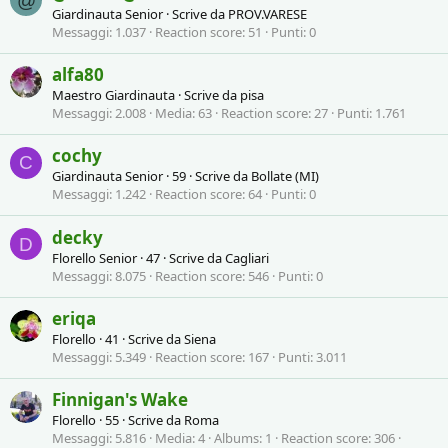
@
Giardinauta Senior
·
Scrive da
PROV.VARESE
Messaggi
1.037
Reaction score
51
Punti
0
alfa80
Maestro Giardinauta
·
Scrive da
pisa
Messaggi
2.008
Media
63
Reaction score
27
Punti
1.761
cochy
C
Giardinauta Senior
·
59
·
Scrive da
Bollate (MI)
Messaggi
1.242
Reaction score
64
Punti
0
decky
D
Florello Senior
·
47
·
Scrive da
Cagliari
Messaggi
8.075
Reaction score
546
Punti
0
eriqa
Florello
·
41
·
Scrive da
Siena
Messaggi
5.349
Reaction score
167
Punti
3.011
Finnigan's Wake
Florello
·
55
·
Scrive da
Roma
Messaggi
5.816
Media
4
Albums
1
Reaction score
306