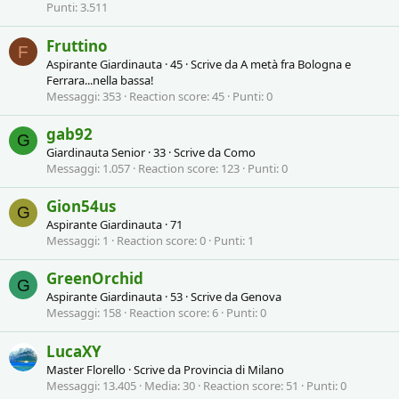
Punti
3.511
Fruttino
F
Aspirante Giardinauta
·
45
·
Scrive da
A metà fra Bologna e
Ferrara...nella bassa!
Messaggi
353
Reaction score
45
Punti
0
gab92
G
Giardinauta Senior
·
33
·
Scrive da
Como
Messaggi
1.057
Reaction score
123
Punti
0
Gion54us
G
Aspirante Giardinauta
·
71
Messaggi
1
Reaction score
0
Punti
1
GreenOrchid
G
Aspirante Giardinauta
·
53
·
Scrive da
Genova
Messaggi
158
Reaction score
6
Punti
0
LucaXY
Master Florello
·
Scrive da
Provincia di Milano
Messaggi
13.405
Media
30
Reaction score
51
Punti
0