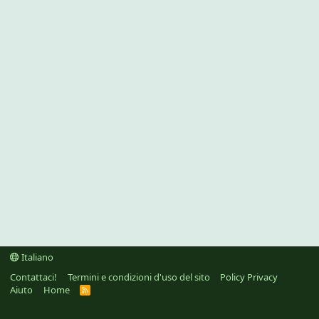
Italiano
Contattaci!
Termini e condizioni d'uso del sito
Policy Privacy
Aiuto
Home
R
S
S