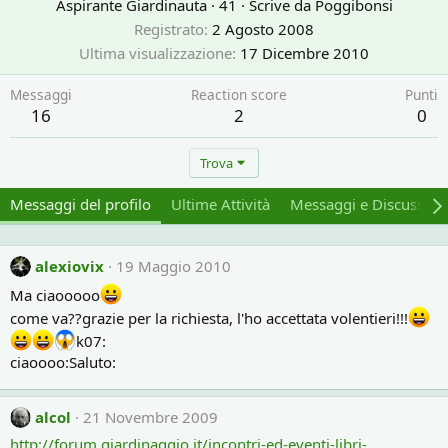
Aspirante Giardinauta
·
41
·
Scrive da
Poggibonsi
Registrato
2 Agosto 2008
Ultima visualizzazione
17 Dicembre 2010
Messaggi
Reaction score
Punti
16
2
0
Trova
Messaggi del profilo
Ultime Attività
Messaggi e Discussion
alexiovix
19 Maggio 2010
Ma ciaooooo
come va??grazie per la richiesta, l'ho accettata volentieri!!!
k07:
ciaoooo:Saluto:
alcol
21 Novembre 2009
http://forum.giardinaggio.it/incontri-ed-eventi-libri-