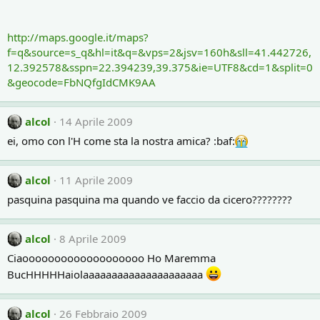
http://maps.google.it/maps?
f=q&source=s_q&hl=it&q=&vps=2&jsv=160h&sll=41.442726,
12.392578&sspn=22.394239,39.375&ie=UTF8&cd=1&split=0
&geocode=FbNQfgIdCMK9AA
alcol
14 Aprile 2009
ei, omo con l'H come sta la nostra amica? :baf:
alcol
11 Aprile 2009
pasquina pasquina ma quando ve faccio da cicero????????
alcol
8 Aprile 2009
Ciaooooooooooooooooooo Ho Maremma
BucHHHHHaiolaaaaaaaaaaaaaaaaaaaaa
alcol
26 Febbraio 2009