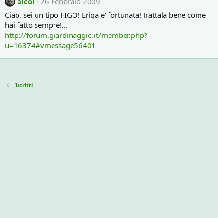
alcol
26 Febbraio 2009
Ciao, sei un tipo FIGO! Eriqa e' fortunata! trattala bene come
hai fatto sempre!...
http://forum.giardinaggio.it/member.php?
u=16374#vmessage56401
Iscritti