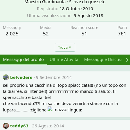
Maestro Giardinauta
·
Scrive da
grosseto
Registrato
18 Ottobre 2010
Ultima visualizzazione
9 Agosto 2018
Messaggi
Media
Reaction score
Punti
2.025
52
51
761
Trova
Messaggi del profilo
Ultime Attività
Messaggi e Discussion
belvedere
9 Settembre 2014
sei proprio una cacchina di topo spiaccicata!!! (nb un topo con
la diarrea, si intende!!) prrrrrrrrrrrrr io manco ti saluto, ti
spernacchio e basta. tiè!
che vai facendo?!?! mi sa che devo venirti a stanare con la
lupara............:ciglione:
:lingua:
teddy63
26 Agosto 2014