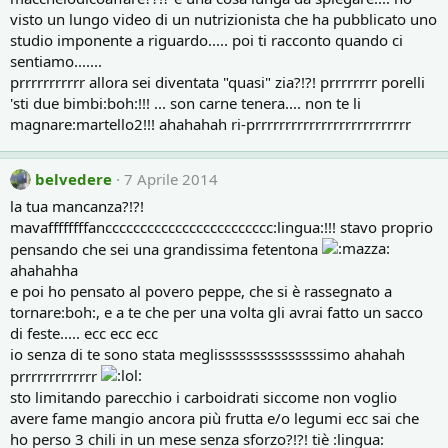
visto un lungo video di un nutrizionista che ha pubblicato uno
studio imponente a riguardo..... poi ti racconto quando ci
sentiamo.......
prrrrrrrrrrr allora sei diventata "quasi" zia?!?! prrrrrrrr porelli
'sti due bimbi:boh:!!! ... son carne tenera.... non te li
magnare:martello2!!! ahahahah ri-prrrrrrrrrrrrrrrrrrrrrrrrrr
belvedere
7 Aprile 2014
la tua mancanza?!?!
mavaffffffffancccccccccccccccccccccccc:lingua:!!! stavo proprio
pensando che sei una grandissima fetentona
ahahahha
e poi ho pensato al povero peppe, che si è rassegnato a
tornare:boh:, e a te che per una volta gli avrai fatto un sacco
di feste..... ecc ecc ecc
io senza di te sono stata meglisssssssssssssssimo ahahah
prrrrrrrrrrrrr
sto limitando parecchio i carboidrati siccome non voglio
avere fame mangio ancora più frutta e/o legumi ecc sai che
ho perso 3 chili in un mese senza sforzo?!?! tiè :lingua: