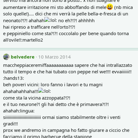
servito ma ancora non sono a posto.. x non sbagliare e
aumentare irritazione mi sto abboffando di mele
(nb mica
solo quelle!).... dici che mi verrà la pelle bella-e-fresca di un
neonato?!?! ahahah
no eh?!?! ahhhhh
hai ripreso a trafficare nell'orto?!?!
e peppiniello come sta?!?! coccolalo per bene quando torna
all'ovile!!:martello2
belvedere
10 Marzo 2014
maccheppiaceremiffaaaaaaaaaaa sapere che hai intrallazzato
tutto il tempo e che hai tubato con peppe nel we!!!! evvaiiiiii!!
:hands13:
beh poveri vicini: loro fanno i lavori e tu magni
ahahahahhaha!!!
come sta la vicina azzoppata?!?!
e il tuo neurone?! gli hai detto che è primavera?!?!
ahahah:lingua:
siiiiiiiiiiiiiiiiiiiiiiiiiiiii ormai siamo stabilmente oltre i venti
gradi!!!
prox we andremo in campagna ho fatto giurare a ciccio che
facciamo il primo barbecue della stagione