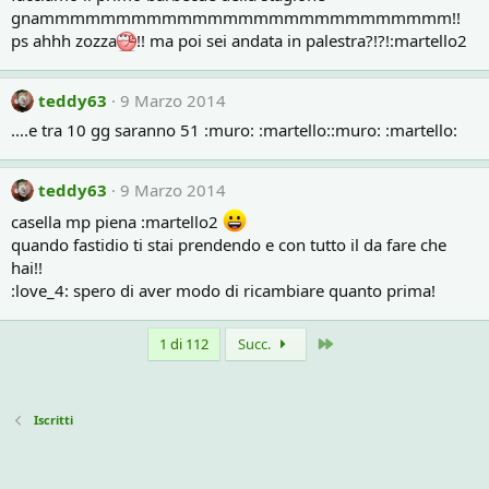
gnammmmmmmmmmmmmmmmmmmmmmmmmmm!!
ps ahhh zozza
!! ma poi sei andata in palestra?!?!:martello2
teddy63
9 Marzo 2014
....e tra 10 gg saranno 51 :muro: :martello::muro: :martello:
teddy63
9 Marzo 2014
casella mp piena :martello2
quando fastidio ti stai prendendo e con tutto il da fare che
hai!!
:love_4: spero di aver modo di ricambiare quanto prima!
Ultimo
1 di 112
Succ.
Iscritti