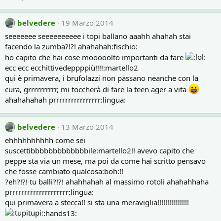
belvedere
19 Marzo 2014
seeeeeee seeeeeeeeee i topi ballano aaahh ahahah stai
facendo la zumba?!?! ahahahah:fischio:
ho capito che hai cose mooooolto importanti da fare
ecc ecc ecchittivedeppppiù!!!!:martello2
qui è primavera, i brufolazzi non passano neanche con la
cura, grrrrrrrrrr, mi toccherà di fare la teen ager a vita
ahahahahah prrrrrrrrrrrrrrrr:lingua:
belvedere
13 Marzo 2014
ehhhhhhhhhh come sei
suscettibbbbbbbbbbbbbile:martello2!! avevo capito che
peppe sta via un mese, ma poi da come hai scritto pensavo
che fosse cambiato qualcosa:boh:!!
?eh?!?! tu balli?!?! ahahhahah al massimo rotoli ahahahhaha
prrrrrrrrrrrrrrrrrrrr:lingua:
qui primavera a stecca!! si sta una meraviglia!!!!!!!!!!!!!!!!
:hands13: