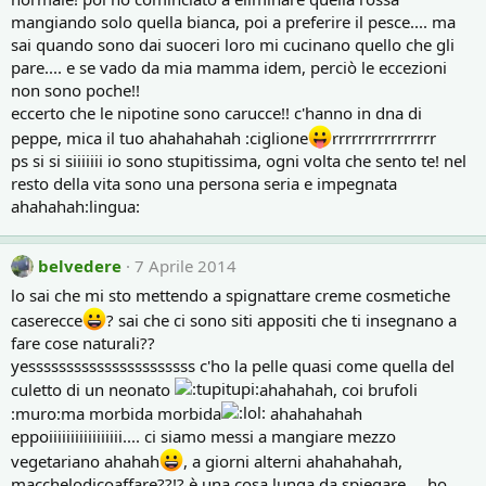
mangiando solo quella bianca, poi a preferire il pesce.... ma
sai quando sono dai suoceri loro mi cucinano quello che gli
pare.... e se vado da mia mamma idem, perciò le eccezioni
non sono poche!!
eccerto che le nipotine sono carucce!! c'hanno in dna di
peppe, mica il tuo ahahahahah :ciglione
rrrrrrrrrrrrrrrr
ps si si siiiiiii io sono stupitissima, ogni volta che sento te! nel
resto della vita sono una persona seria e impegnata
ahahahah:lingua:
belvedere
7 Aprile 2014
lo sai che mi sto mettendo a spignattare creme cosmetiche
caserecce
? sai che ci sono siti appositi che ti insegnano a
fare cose naturali??
yessssssssssssssssssssss c'ho la pelle quasi come quella del
culetto di un neonato
ahahahah, coi brufoli
:muro:ma morbida morbida
ahahahahah
eppoiiiiiiiiiiiiiiiii.... ci siamo messi a mangiare mezzo
vegetariano ahahah
, a giorni alterni ahahahahah,
macchelodicoaffare??!? è una cosa lunga da spiegare.... ho