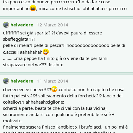
tra poco esco di nuovo prrrrrrrrrrrr c'ho da fare cose
importanti io
, mica come te:fischio: ahhahaha r-iprrrrrrrrr
belvedere
12 Marzo 2014
ufffffffff sei già sparita?!?! c'avevi paura di essere
sbeffeggiata?!?!
pelle di mela?! pelle di pesca?!' nooooooooooooooo pelle di
c.acca!!! aahahahah
...........ma peppe ha finito già o viene da te per farsi
strapazzare nel we?!?!:fischio:
belvedere
11 Marzo 2014
cheeeeeeeee cheeee?!?!
:confuso: non ho capito che cosa
fai in palestra?!?! sollevamento della forchetta?!? lancio del
coltello?!?! ahhahaah:ciglione:
scherzi a parte, beata te che ci vai con la tua vicina,
sicuramente andarci con qualcuno è preferibile e si è +
motivati...
finalmente stasera finisco l'antibiot x i brufolacci.. un po' mi è