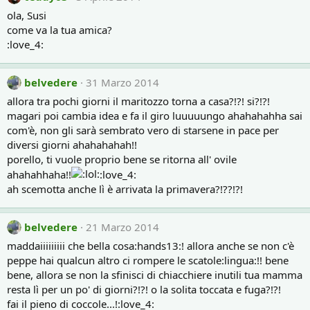
ola, Susi
come va la tua amica?
:love_4:
belvedere
31 Marzo 2014
allora tra pochi giorni il maritozzo torna a casa?!?! si?!?!
magari poi cambia idea e fa il giro luuuuungo ahahahahha sai
com'è, non gli sarà sembrato vero di starsene in pace per
diversi giorni ahahahahah!!
porello, ti vuole proprio bene se ritorna all' ovile
ahahahhaha!!
:love_4:
ah scemotta anche lì è arrivata la primavera?!??!?!
belvedere
21 Marzo 2014
maddaiiiiiiiii che bella cosa:hands13:! allora anche se non c'è
peppe hai qualcun altro ci rompere le scatole:lingua:!! bene
bene, allora se non la sfinisci di chiacchiere inutili tua mamma
resta lì per un po' di giorni?!?! o la solita toccata e fuga?!?!
fai il pieno di coccole...!:love_4: