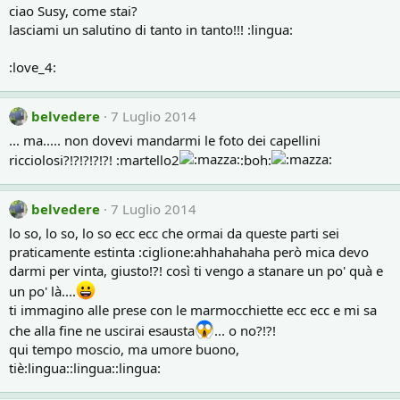
ciao Susy, come stai?
lasciami un salutino di tanto in tanto!!! :lingua:
:love_4:
belvedere
7 Luglio 2014
... ma..... non dovevi mandarmi le foto dei capellini
ricciolosi?!?!?!?!?! :martello2
:boh:
belvedere
7 Luglio 2014
lo so, lo so, lo so ecc ecc che ormai da queste parti sei
praticamente estinta :ciglione:ahhahahaha però mica devo
darmi per vinta, giusto!?! così ti vengo a stanare un po' quà e
un po' là....
ti immagino alle prese con le marmocchiette ecc ecc e mi sa
che alla fine ne uscirai esausta
... o no?!?!
qui tempo moscio, ma umore buono,
tiè:lingua::lingua::lingua: