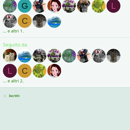
G
L
C
... e altri 1.
Seguito da
L
C
... e altri 2.
Iscritti