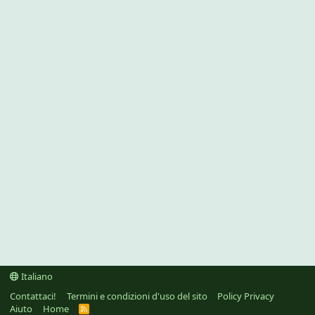
Italiano
Contattaci!
Termini e condizioni d'uso del sito
Policy Privacy
Aiuto
Home
R