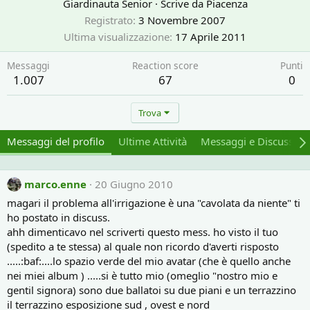
Giardinauta Senior
·
Scrive da
Piacenza
Registrato
3 Novembre 2007
Ultima visualizzazione
17 Aprile 2011
Messaggi
Reaction score
Punti
1.007
67
0
Trova
Messaggi del profilo
Ultime Attività
Messaggi e Discussion
marco.enne
20 Giugno 2010
magari il problema all'irrigazione è una "cavolata da niente" ti
ho postato in discuss.
ahh dimenticavo nel scriverti questo mess. ho visto il tuo
(spedito a te stessa) al quale non ricordo d'averti risposto
.....:baf:....lo spazio verde del mio avatar (che è quello anche
nei miei album ) .....si è tutto mio (omeglio "nostro mio e
gentil signora) sono due ballatoi su due piani e un terrazzino
il terrazzino esposizione sud , ovest e nord