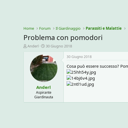
Home
Forum
Il Giardinaggio
Parassiti e Malattie
Problema con pomodori
C
D
Anderl
30 Giugno 2018
r
a
e
t
30 Giugno 2018
a
a
Cosa può essere successo? Pomo
t
d
o
i
r
i
e
n
Anderl
D
i
i
z
Aspirante
Giardinauta
s
i
c
o
u
s
s
i