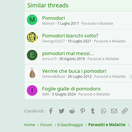
Similar threads
Pomodori
M
Mahoni
7 Luglio 2017
Parassiti e Malattie
Pomodori bianchi sotto?
George32027
19 Luglio 2021
Parassiti e Malattie
pomodori mal messi...
E
enrico10
30 Agosto 2019
Parassiti e Malattie
Verme che buca i pomodori
Ominodelbuio
26 Luglio 2012
Parassiti e Malattie
2
Foglie gialle di pomodoro
I
ib86
3 Giugno 2024
Parassiti e Malattie
Facebook
Twitter
Reddit
Pinterest
Tumblr
WhatsApp
e-mail
L
Condividi:
Home
Forum
Il Giardinaggio
Parassiti e Malattie