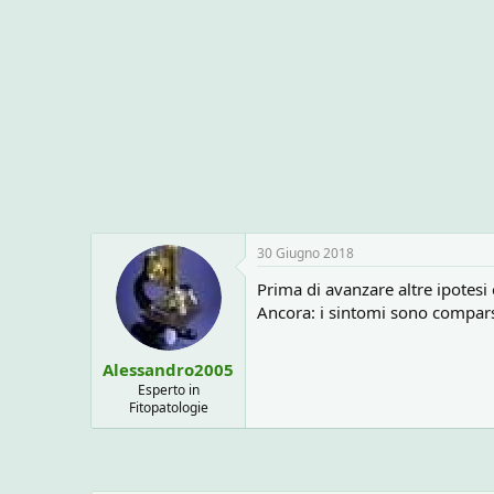
o
n
e
30 Giugno 2018
Prima di avanzare altre ipotesi
Ancora: i sintomi sono compars
Alessandro2005
Esperto in
Fitopatologie