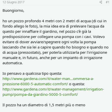
r
i
12 Giugno 2017
#1
e
n
D
i
Buongiorno,
i
z
s
i
ho un pozzo profondo 4 metri con 2 metri di acqua (di cui in
c
o
fondo allego le foto), la mia idea era di prelevare l'acqua da
u
questo per innaffiare il giardino, nel pozzo c'è già la
s
predisposizione per collegare una pompa con i cavi. Volevo
s
i
evitare di dover avviare/spegnere ogni volta la pompa
o
lasciando che sia lei a capire quando ho bisogno e quando no
n
di acqua (pressostato), per poterla utilizzarla per l'irrigazione
e
manuale e, in futuro, anche per un impianto di irrigazione
automatica.
Io pensavo a qualcosa tipo questa:
http://www.gardena.com/it/water-man...ommersa-a-
pressione-6000-5-automatic-comfort/
o questa:
http://www.gardena.com/it/water-management/irrigation-
pump/pompa-da-giardino-5000-5-comfort/
Il pozzo ha un diametro di 1,5 metri più o meno