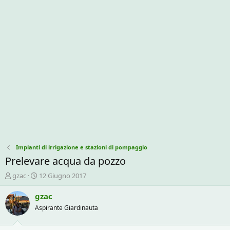
Impianti di irrigazione e stazioni di pompaggio
Prelevare acqua da pozzo
C
D
gzac
12 Giugno 2017
r
a
e
t
gzac
a
a
Aspirante Giardinauta
t
d
o
i