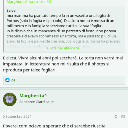
Margherita^ ha scritto:
Salve,
mia mamma ha piantato tempo fa in un vasetto una foglia di
Pothos (solo la foglia e il picciolo). Da allora non si è mossa di un
millimetro e in famiglia scherziamo tutti sulla sua "foglia".
Io le dicevo che, in mancanza di un pezzetto di fusto, non poteva
crescere e ci avevo scommesso una torta, ma è passato più di un
anno, la foglia è più verde che mai, così oggi la curiosità ha prevalso
ed ha svasato: in effetti il vasetto è pieno di radici.
Clicca per allargare...
Può darsi che riesca prima o poi a buttare un fusto e diventare una
pianta? Devo cominciare a impastare la torta?
È cieca. Vivrà alcuni anni poi seccherà. La torta non verrà mai
impastata. In letteratura non mi risulta che il photos si
riproduca per talee fogliari.
R
joe
e
a
c
Margherita^
t
Aspirante Giardinauta
i
o
n
s
5 Settembre 2024
#3
:
Povera! cominciavo a sperare che ci sarebbe riuscita.