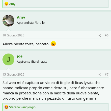
R
Amy
e
a
c
Amy
t
Apprendista Florello
i
o
n
s
10 Giugno 2025
#6
:
Allora niente torta, peccato.
joe
J
Aspirante Giardinauta
15 Giugno 2025
#7
Sul web mi è capitato un video di foglie di ficus lyrata che
hanno radicato proprio come detto su, però furbescamente
manca la prosecuzione con la nascita della nuova pianta,
proprio perché manca un pezzetto di fusto con gemma.
R
Stefano Sangiorgio
e