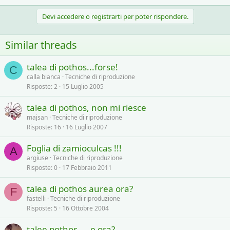
a
c
Devi accedere o registrarti per poter rispondere.
t
i
o
Similar threads
n
s
:
talea di pothos...forse!
C
calla bianca
Tecniche di riproduzione
Risposte
2
15 Luglio 2005
talea di pothos, non mi riesce
majsan
Tecniche di riproduzione
Risposte
16
16 Luglio 2007
Foglia di zamioculcas !!!
A
argiuse
Tecniche di riproduzione
Risposte
0
17 Febbraio 2011
talea di pothos aurea ora?
F
fastelli
Tecniche di riproduzione
Risposte
5
16 Ottobre 2004
talee pothos.....e ora?