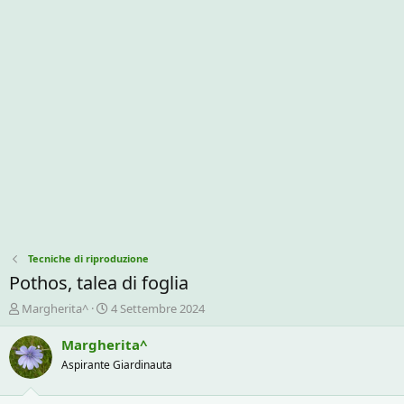
Tecniche di riproduzione
Pothos, talea di foglia
C
D
Margherita^
4 Settembre 2024
r
a
e
t
Margherita^
a
a
Aspirante Giardinauta
t
d
o
i