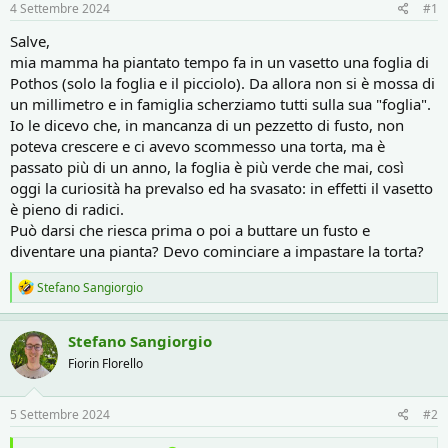
r
i
4 Settembre 2024
#1
e
n
D
i
Salve,
i
z
mia mamma ha piantato tempo fa in un vasetto una foglia di
s
i
Pothos (solo la foglia e il picciolo). Da allora non si è mossa di
c
o
un millimetro e in famiglia scherziamo tutti sulla sua "foglia".
u
Io le dicevo che, in mancanza di un pezzetto di fusto, non
s
poteva crescere e ci avevo scommesso una torta, ma è
s
i
passato più di un anno, la foglia è più verde che mai, così
o
oggi la curiosità ha prevalso ed ha svasato: in effetti il vasetto
n
è pieno di radici.
e
Può darsi che riesca prima o poi a buttare un fusto e
diventare una pianta? Devo cominciare a impastare la torta?
R
Stefano Sangiorgio
e
a
c
Stefano Sangiorgio
t
Fiorin Florello
i
o
n
s
5 Settembre 2024
#2
: