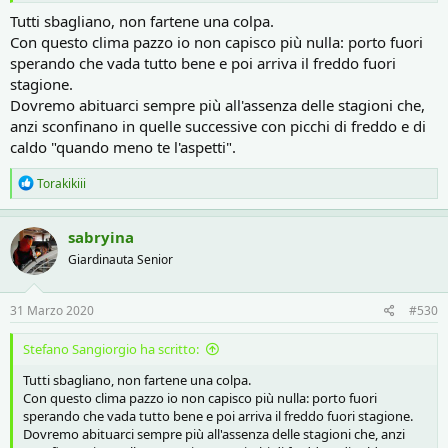
Tutti sbagliano, non fartene una colpa.
Con questo clima pazzo io non capisco più nulla: porto fuori
sperando che vada tutto bene e poi arriva il freddo fuori
stagione.
Dovremo abituarci sempre più all'assenza delle stagioni che,
anzi sconfinano in quelle successive con picchi di freddo e di
caldo "quando meno te l'aspetti".
R
Torakikiii
e
a
c
sabryina
t
Giardinauta Senior
i
o
n
s
31 Marzo 2020
#530
:
Stefano Sangiorgio ha scritto:
Tutti sbagliano, non fartene una colpa.
Con questo clima pazzo io non capisco più nulla: porto fuori
sperando che vada tutto bene e poi arriva il freddo fuori stagione.
Dovremo abituarci sempre più all'assenza delle stagioni che, anzi