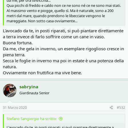
da me, per ora svivicchia...
Qua picchi di freddo e caldo non ce ne sono né ce ne sono mai stati.
Al massimo vento e piogge, quello sì. Ma è naturale, sono a 200
metri dal mare, quando prendono le libecciate vengono le
mareggiate. Non sotto casa ovviamente...
L'avocado da te, in posti riparati, si può piantare direttamente
a terra invece di farlo soffrire come un cane in vaso.
Buona fortuna.
Da me, che gela in inverno, un esemplare rigoglioso cresce in
piena terra.
Secca le foglie in inverno ma poi in estate è una potenza della
natura.
Ovviamente non fruttifica ma vive bene.
sabryina
Giardinauta Senior
31 Marzo 2020
#532
Stefano Sangiorgio ha scritto:
L'avocado da te, in posti riparati, si può piantare direttamente a