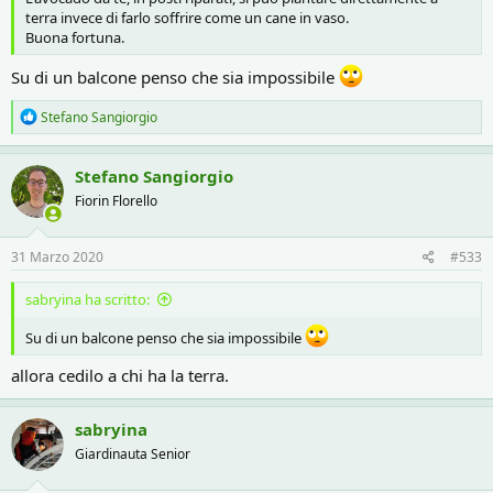
terra invece di farlo soffrire come un cane in vaso.
Buona fortuna.
Su di un balcone penso che sia impossibile
R
Stefano Sangiorgio
e
a
c
Stefano Sangiorgio
t
Fiorin Florello
i
o
n
s
31 Marzo 2020
#533
:
sabryina ha scritto:
Su di un balcone penso che sia impossibile
allora cedilo a chi ha la terra.
sabryina
Giardinauta Senior