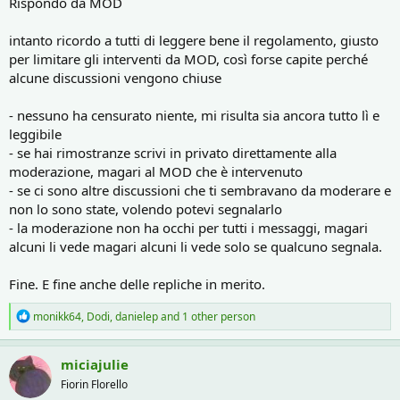
Rispondo da MOD
ammonizione, nessuno ha mai pensato a censurare altre discussioni
frivole che mettevano in risalto la stupidità umana, ma in
intanto ricordo a tutti di leggere bene il regolamento, giusto
democrazia ci sta anche questo ed ognuno deve dire la sua.
per limitare gli interventi da MOD, così forse capite perché
Scusami ancora Monikk per lo spazio rubato, spero ora non
alcune discussioni vengono chiuse
censurino anche te.
Buona ditoguarigione e buon proseguimento a tutti
Peppe
- nessuno ha censurato niente, mi risulta sia ancora tutto lì e
leggibile
- se hai rimostranze scrivi in privato direttamente alla
moderazione, magari al MOD che è intervenuto
- se ci sono altre discussioni che ti sembravano da moderare e
non lo sono state, volendo potevi segnalarlo
- la moderazione non ha occhi per tutti i messaggi, magari
alcuni li vede magari alcuni li vede solo se qualcuno segnala.
Fine. E fine anche delle repliche in merito.
R
monikk64
,
Dodi
,
danielep
and 1 other person
e
a
c
miciajulie
t
Fiorin Florello
i