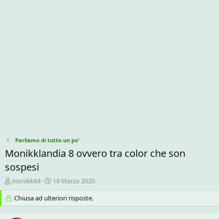
Parliamo di tutto un po'
Monikklandia 8 ovvero tra color che son
sospesi
C
D
monikk64
19 Marzo 2020
r
a
e
Chiusa ad ulteriori risposte.
t
a
a
t
d