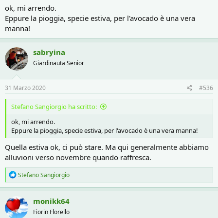
ok, mi arrendo.
Eppure la pioggia, specie estiva, per l'avocado è una vera
manna!
sabryina
Giardinauta Senior
31 Marzo 2020
#536
Stefano Sangiorgio ha scritto:
ok, mi arrendo.
Eppure la pioggia, specie estiva, per l'avocado è una vera manna!
Quella estiva ok, ci può stare. Ma qui generalmente abbiamo
alluvioni verso novembre quando raffresca.
R
Stefano Sangiorgio
e
a
c
monikk64
t
Fiorin Florello
i