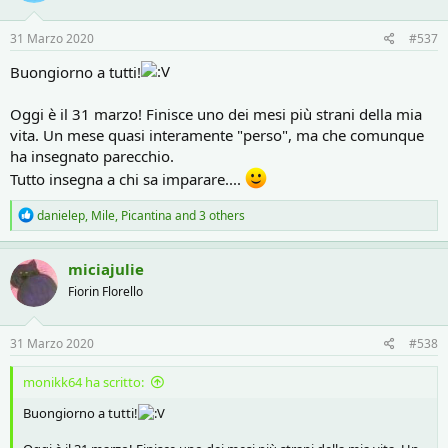
o
n
s
31 Marzo 2020
#537
:
Buongiorno a tutti!
Oggi è il 31 marzo! Finisce uno dei mesi più strani della mia
vita. Un mese quasi interamente "perso", ma che comunque
ha insegnato parecchio.
Tutto insegna a chi sa imparare....
R
danielep
,
Mile
,
Picantina
and 3 others
e
a
c
miciajulie
t
Fiorin Florello
i
o
n
s
31 Marzo 2020
#538
:
monikk64 ha scritto:
Buongiorno a tutti!