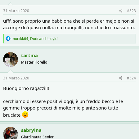
o
n
s
31 Marzo 2020
#523
:
ufff, sono proprio una babbiona che si perde er mejo e non si
accorge di (quasi) nulla. ma tranquilli, non chiedo il riassunto.
R
monikk64
,
Dodi
and
Lucylu'
e
a
c
tartina
t
Master Florello
i
o
n
s
31 Marzo 2020
#524
:
Buongiorno ragazzi!!!
cerchiamo di essere positivi oggi, è un freddo becco e le
gemme troppo precoci di molte mie piante sono tutte
bruciate
sabryina
Giardinauta Senior