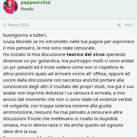
peppeorchid
o
i
r
i
Florello
e
n
D
i
31 Marzo 2020
#521
i
z
s
i
buongiorno a tutte/i,
c
o
scusa Monikk se mi intrometto nelle tue pagine per esprimere
u
il mio pensiero, le mie sono state censurate.
s
s
Ho iniziato la mia discussione
teorico del virus
sperando
i
divenisse un po' goliardica, ma purtroppo molti ci sono andati
o
un po' pesanti ed è triste vedere come non si rispettino le
n
altrui posizioni quasi ad arrivare vicino all' offesa, oppure ad
e
uscire dalla discussione con saccenza anzichè portare alla
conoscenza degli altri il risultato dei propri studi, ma già il suo
avatar non esprime dolcezza ! La censura è arrivata, a mio
avviso dal momento che non ci sono state nè violenze verbali
nè volgarità, con troppa solersia insieme alla giusta
ammonizione, nessuno ha mai pensato a censurare altre
discussioni frivole che mettevano in risalto la stupidità
umana, ma in democrazia ci sta anche questo ed ognuno
deve dire la sua.