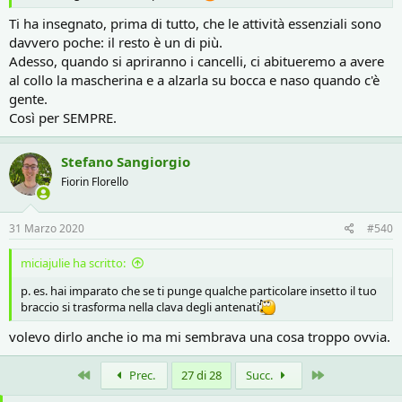
Ti ha insegnato, prima di tutto, che le attività essenziali sono
davvero poche: il resto è un di più.
Adesso, quando si apriranno i cancelli, ci abitueremo a avere
al collo la mascherina e a alzarla su bocca e naso quando c'è
gente.
Così per SEMPRE.
Stefano Sangiorgio
Fiorin Florello
31 Marzo 2020
#540
miciajulie ha scritto:
p. es. hai imparato che se ti punge qualche particolare insetto il tuo
braccio si trasforma nella clava degli antenati
volevo dirlo anche io ma mi sembrava una cosa troppo ovvia.
Primo
Ultimo
Prec.
27 di 28
Succ.