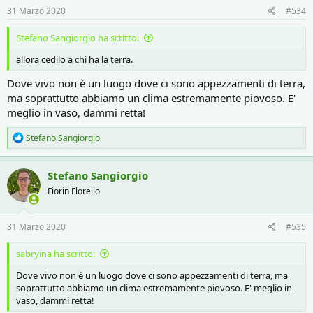
31 Marzo 2020
#534
Stefano Sangiorgio ha scritto:
allora cedilo a chi ha la terra.
Dove vivo non è un luogo dove ci sono appezzamenti di terra,
ma soprattutto abbiamo un clima estremamente piovoso. E'
meglio in vaso, dammi retta!
R
Stefano Sangiorgio
e
a
c
Stefano Sangiorgio
t
Fiorin Florello
i
o
n
s
31 Marzo 2020
#535
:
sabryina ha scritto:
Dove vivo non è un luogo dove ci sono appezzamenti di terra, ma
soprattutto abbiamo un clima estremamente piovoso. E' meglio in
vaso, dammi retta!