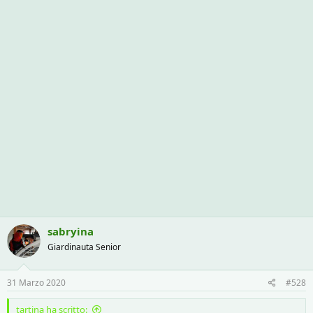
sabryina
Giardinauta Senior
31 Marzo 2020
#528
tartina ha scritto: