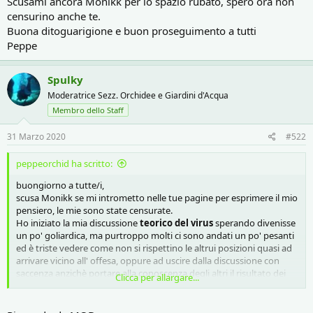
Scusami ancora Monikk per lo spazio rubato, spero ora non
censurino anche te.
Buona ditoguarigione e buon proseguimento a tutti
Peppe
Spulky
Moderatrice Sezz. Orchidee e Giardini d'Acqua
Membro dello Staff
31 Marzo 2020
#522
peppeorchid ha scritto:
buongiorno a tutte/i,
scusa Monikk se mi intrometto nelle tue pagine per esprimere il mio
pensiero, le mie sono state censurate.
Ho iniziato la mia discussione
teorico del virus
sperando divenisse
un po' goliardica, ma purtroppo molti ci sono andati un po' pesanti
ed è triste vedere come non si rispettino le altrui posizioni quasi ad
arrivare vicino all' offesa, oppure ad uscire dalla discussione con
saccenza anzichè portare alla conoscenza degli altri il risultato dei
Clicca per allargare...
propri studi, ma già il suo avatar non esprime dolcezza ! La censura
è arrivata, a mio avviso dal momento che non ci sono state nè
violenze verbali nè volgarità, con troppa solersia insieme alla giusta