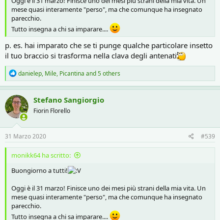
Oggi è il 31 marzo! Finisce uno dei mesi più strani della mia vita. Un
mese quasi interamente "perso", ma che comunque ha insegnato
parecchio.
Tutto insegna a chi sa imparare....
p. es. hai imparato che se ti punge qualche particolare insetto
il tuo braccio si trasforma nella clava degli antenati
R
danielep
,
Mile
,
Picantina
and 5 others
e
a
c
Stefano Sangiorgio
t
Fiorin Florello
i
o
n
s
31 Marzo 2020
#539
:
monikk64 ha scritto:
Buongiorno a tutti!
Oggi è il 31 marzo! Finisce uno dei mesi più strani della mia vita. Un
mese quasi interamente "perso", ma che comunque ha insegnato
parecchio.
Tutto insegna a chi sa imparare....