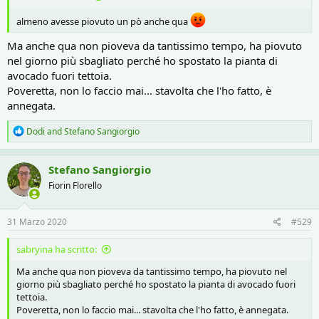
almeno avesse piovuto un pò anche qua
Ma anche qua non pioveva da tantissimo tempo, ha piovuto
nel giorno più sbagliato perché ho spostato la pianta di
avocado fuori tettoia.
Poveretta, non lo faccio mai... stavolta che l'ho fatto, è
annegata.
R
Dodi
and
Stefano Sangiorgio
e
a
c
Stefano Sangiorgio
t
Fiorin Florello
i
o
n
s
31 Marzo 2020
#529
:
sabryina ha scritto:
Ma anche qua non pioveva da tantissimo tempo, ha piovuto nel
giorno più sbagliato perché ho spostato la pianta di avocado fuori
tettoia.
Poveretta, non lo faccio mai... stavolta che l'ho fatto, è annegata.