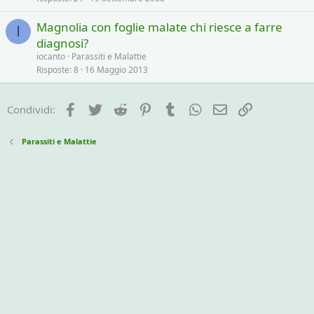
Magnolia con foglie malate chi riesce a farre
I
diagnosi?
iocanto
Parassiti e Malattie
Risposte
8
16 Maggio 2013
Facebook
Twitter
Reddit
Pinterest
Tumblr
WhatsApp
e-mail
Link
Condividi:
Parassiti e Malattie