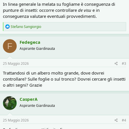
In linea generale la melata su fogliame è conseguenza di
punture di insetti: occorre controllare
de visu
e in
conseguenza valutare eventuali provvedimenti.
R
Stefano Sangiorgio
e
a
c
Fedegeca
F
t
Aspirante Giardinauta
i
o
n
s
25 Maggio 2026
#3
:
Trattandosi di un albero molto grande, dove dovrei
controllare? Sulle foglie o sul tronco? Dovrei cercare gli insetti
o altri segni? Grazie
CasperA
Aspirante Giardinauta
25 Maggio 2026
#4