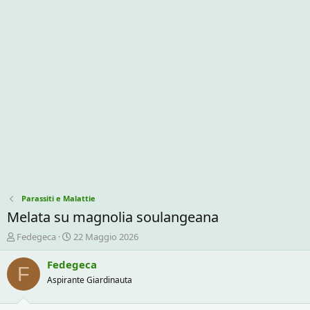
Parassiti e Malattie
Melata su magnolia soulangeana
C
D
Fedegeca
22 Maggio 2026
r
a
e
t
Fedegeca
F
a
a
Aspirante Giardinauta
t
d
o
i