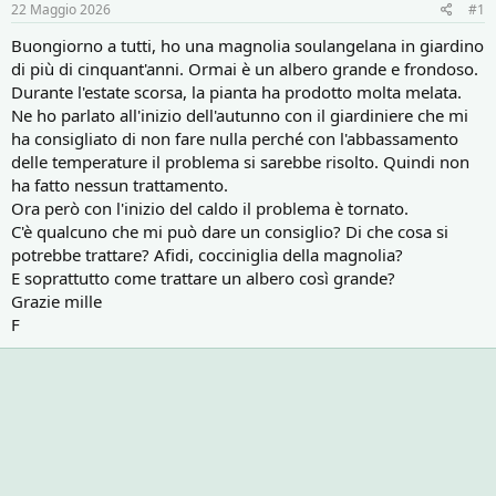
r
i
22 Maggio 2026
#1
e
n
D
i
Buongiorno a tutti, ho una magnolia soulangelana in giardino
i
z
di più di cinquant'anni. Ormai è un albero grande e frondoso.
s
i
Durante l'estate scorsa, la pianta ha prodotto molta melata.
c
o
Ne ho parlato all'inizio dell'autunno con il giardiniere che mi
u
ha consigliato di non fare nulla perché con l'abbassamento
s
delle temperature il problema si sarebbe risolto. Quindi non
s
i
ha fatto nessun trattamento.
o
Ora però con l'inizio del caldo il problema è tornato.
n
C'è qualcuno che mi può dare un consiglio? Di che cosa si
e
potrebbe trattare? Afidi, cocciniglia della magnolia?
E soprattutto come trattare un albero così grande?
Grazie mille
F