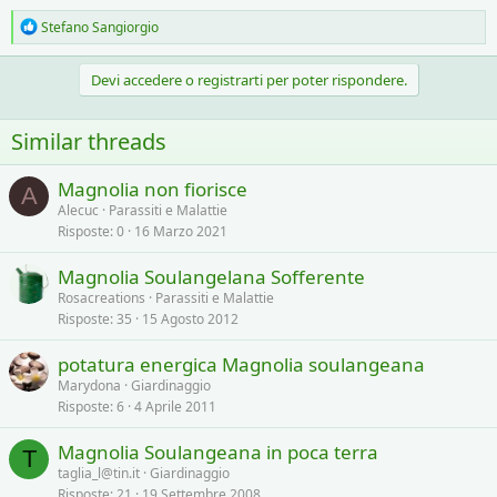
R
Stefano Sangiorgio
e
a
c
Devi accedere o registrarti per poter rispondere.
t
i
o
Similar threads
n
s
:
Magnolia non fiorisce
A
Alecuc
Parassiti e Malattie
Risposte
0
16 Marzo 2021
Magnolia Soulangelana Sofferente
Rosacreations
Parassiti e Malattie
Risposte
35
15 Agosto 2012
potatura energica Magnolia soulangeana
Marydona
Giardinaggio
Risposte
6
4 Aprile 2011
Magnolia Soulangeana in poca terra
T
taglia_l@tin.it
Giardinaggio
Risposte
21
19 Settembre 2008