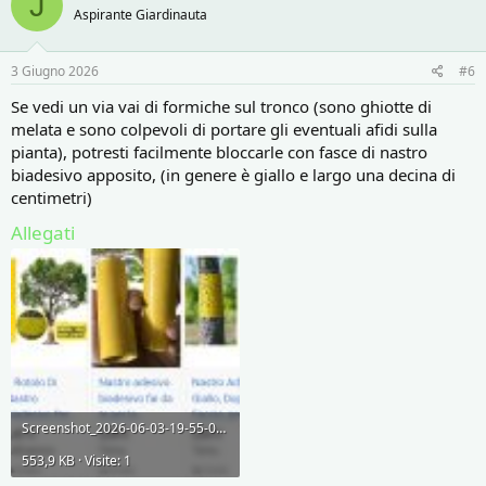
J
Aspirante Giardinauta
3 Giugno 2026
#6
Se vedi un via vai di formiche sul tronco (sono ghiotte di
melata e sono colpevoli di portare gli eventuali afidi sulla
pianta), potresti facilmente bloccarle con fasce di nastro
biadesivo apposito, (in genere è giallo e largo una decina di
centimetri)
Allegati
Screenshot_2026-06-03-19-55-04-045_org.adblockplus.browser-edit.jpg
553,9 KB · Visite: 1