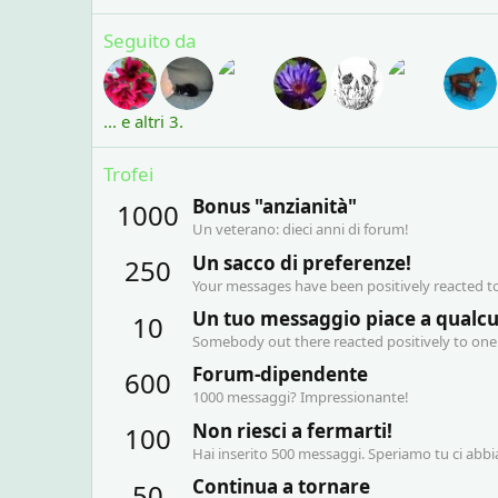
Seguito da
... e altri 3.
Trofei
Bonus "anzianità"
1000
Un veterano: dieci anni di forum!
Un sacco di preferenze!
250
Your messages have been positively reacted to
Un tuo messaggio piace a qualc
10
Somebody out there reacted positively to one 
Forum-dipendente
600
1000 messaggi? Impressionante!
Non riesci a fermarti!
100
Hai inserito 500 messaggi. Speriamo tu ci abb
Continua a tornare
50