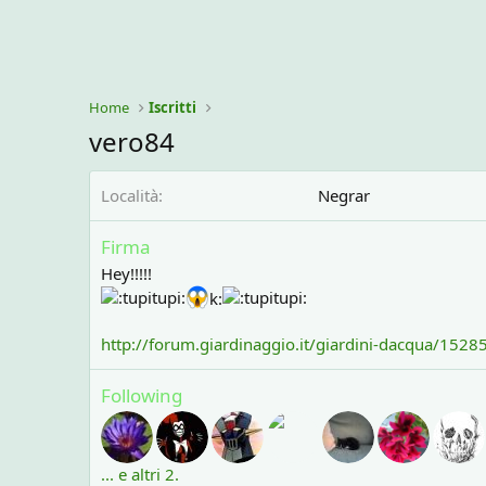
Home
Iscritti
vero84
Località
Negrar
Firma
Hey!!!!!
k:
http://forum.giardinaggio.it/giardini-dacqua/1528
Following
... e altri 2.