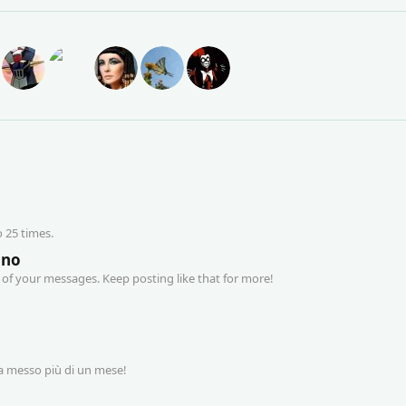
 25 times.
uno
of your messages. Keep posting like that for more!
ia messo più di un mese!