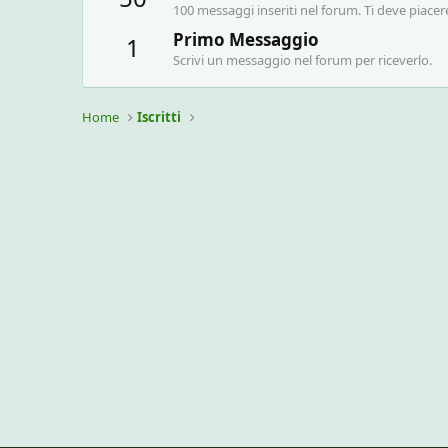
100 messaggi inseriti nel forum. Ti deve piacer
Primo Messaggio
1
Scrivi un messaggio nel forum per riceverlo.
Home
Iscritti