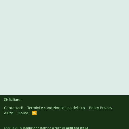
Italiano
Contattaci!
Termini e condizioni d'uso del sito
Policy Privacy
Aiuto
Home
R
S
S
©2010-2018 Traduzione Italiana a cura di
XenForo Italia