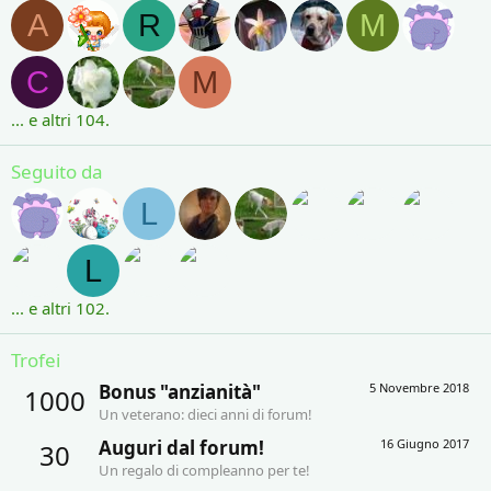
A
R
M
C
M
... e altri 104.
Seguito da
L
L
... e altri 102.
Trofei
Bonus "anzianità"
5 Novembre 2018
1000
Un veterano: dieci anni di forum!
Auguri dal forum!
16 Giugno 2017
30
Un regalo di compleanno per te!