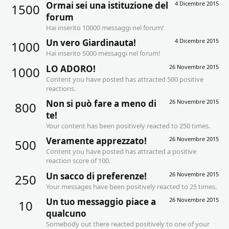
Ormai sei una istituzione del
4 Dicembre 2015
1500
forum
Hai inserito 10000 messaggi nel forum!
Un vero Giardinauta!
4 Dicembre 2015
1000
Hai inserito 5000 messaggi nel forum!
LO ADORO!
26 Novembre 2015
1000
Content you have posted has attracted 500 positive
reactions.
Non si può fare a meno di
26 Novembre 2015
800
te!
Your content has been positively reacted to 250 times.
Veramente apprezzato!
26 Novembre 2015
500
Content you have posted has attracted a positive
reaction score of 100.
Un sacco di preferenze!
26 Novembre 2015
250
Your messages have been positively reacted to 25 times.
Un tuo messaggio piace a
26 Novembre 2015
10
qualcuno
Somebody out there reacted positively to one of your