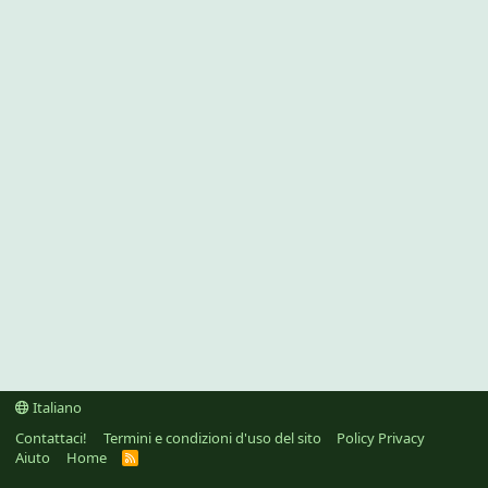
Italiano
Contattaci!
Termini e condizioni d'uso del sito
Policy Privacy
Aiuto
Home
R
S
S