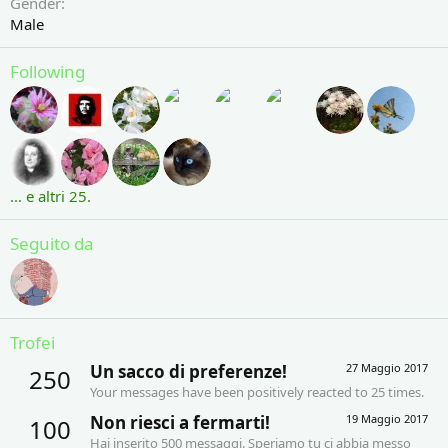
Gender
Male
Following
... e altri 25.
Seguito da
Trofei
Un sacco di preferenze!
27 Maggio 2017
250
Your messages have been positively reacted to 25 times.
Non riesci a fermarti!
19 Maggio 2017
100
Hai inserito 500 messaggi. Speriamo tu ci abbia messo