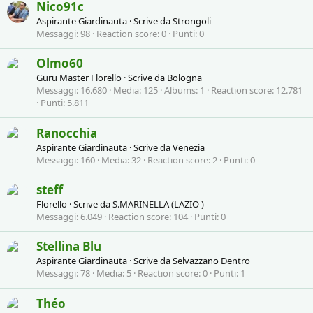
Nico91c
Aspirante Giardinauta
·
Scrive da
Strongoli
Messaggi
98
Reaction score
0
Punti
0
Olmo60
Guru Master Florello
·
Scrive da
Bologna
Messaggi
16.680
Media
125
Albums
1
Reaction score
12.781
Punti
5.811
Ranocchia
Aspirante Giardinauta
·
Scrive da
Venezia
Messaggi
160
Media
32
Reaction score
2
Punti
0
steff
Florello
·
Scrive da
S.MARINELLA (LAZIO )
Messaggi
6.049
Reaction score
104
Punti
0
Stellina Blu
Aspirante Giardinauta
·
Scrive da
Selvazzano Dentro
Messaggi
78
Media
5
Reaction score
0
Punti
1
Théo