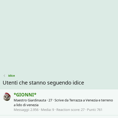
idice
Utenti che stanno seguendo idice
*GIONNI*
Maestro Giardinauta
·
27
·
Scrive da
Terrazza a Venezia e terreno
a lido di venezia
Messaggi
2.956
Media
9
Reaction score
27
Punti
761