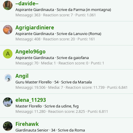
--davide--
Aspirante Giardinauta
·
Scrive da
Parma (in montagna)
Messaggi
363
Reaction score
7
Punti
1.061
Agrigiardiniere
Aspirante Giardinauta
·
Scrive da
Lanuvio (Roma)
Messaggi
408
Reaction score
20
Punti
161
Angelo96go
A
Aspirante Giardinauta
·
Scrive da
gaiofana
Messaggi
70
Media
1
Reaction score
0
Punti
1
Angil
Guru Master Florello
·
54
·
Scrive da
Marsala
Messaggi
19.506
Media
7
Reaction score
11.739
Punti
6.841
elena_11293
Master Florello
·
Scrive da
udine, fvg
Messaggi
11.280
Reaction score
2.825
Punti
6.811
Firehawk
Giardinauta Senior
·
34
·
Scrive da
Roma