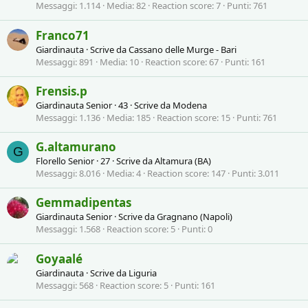
Messaggi
1.114
Media
82
Reaction score
7
Punti
761
Franco71
Giardinauta
·
Scrive da
Cassano delle Murge - Bari
Messaggi
891
Media
10
Reaction score
67
Punti
161
Frensis.p
Giardinauta Senior
·
43
·
Scrive da
Modena
Messaggi
1.136
Media
185
Reaction score
15
Punti
761
G.altamurano
G
Florello Senior
·
27
·
Scrive da
Altamura (BA)
Messaggi
8.016
Media
4
Reaction score
147
Punti
3.011
Gemmadipentas
Giardinauta Senior
·
Scrive da
Gragnano (Napoli)
Messaggi
1.568
Reaction score
5
Punti
0
Goyaalé
Giardinauta
·
Scrive da
Liguria
Messaggi
568
Reaction score
5
Punti
161