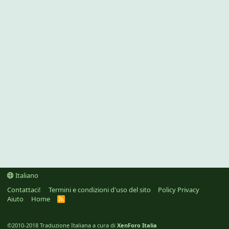
Italiano
Contattaci!
Termini e condizioni d'uso del sito
Policy Privacy
Aiuto
Home
R
S
S
©2010-2018 Traduzione Italiana a cura di
XenForo Italia