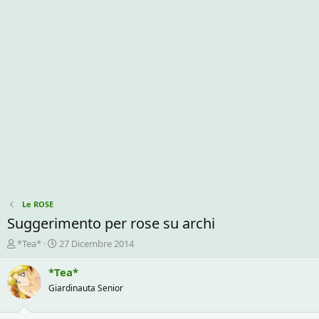
Le ROSE
Suggerimento per rose su archi
C
D
*Tea*
27 Dicembre 2014
r
a
e
t
*Tea*
a
a
Giardinauta Senior
t
d
o
i