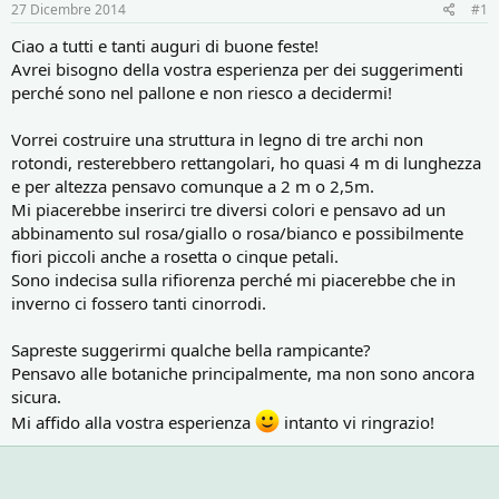
r
i
27 Dicembre 2014
#1
e
n
D
i
Ciao a tutti e tanti auguri di buone feste!
i
z
Avrei bisogno della vostra esperienza per dei suggerimenti
s
i
perché sono nel pallone e non riesco a decidermi!
c
o
u
Vorrei costruire una struttura in legno di tre archi non
s
rotondi, resterebbero rettangolari, ho quasi 4 m di lunghezza
s
i
e per altezza pensavo comunque a 2 m o 2,5m.
o
Mi piacerebbe inserirci tre diversi colori e pensavo ad un
n
abbinamento sul rosa/giallo o rosa/bianco e possibilmente
e
fiori piccoli anche a rosetta o cinque petali.
Sono indecisa sulla rifiorenza perché mi piacerebbe che in
inverno ci fossero tanti cinorrodi.
Sapreste suggerirmi qualche bella rampicante?
Pensavo alle botaniche principalmente, ma non sono ancora
sicura.
Mi affido alla vostra esperienza
intanto vi ringrazio!