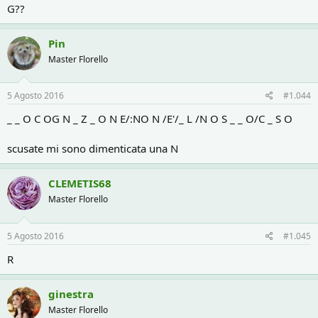
G??
Pin
Master Florello
5 Agosto 2016
#1.044
_ _ O C OG N _ Z _ O N E/:NO N /E'/_ L /N O S _ _ O/C _ S O
scusate mi sono dimenticata una N
CLEMETIS68
Master Florello
5 Agosto 2016
#1.045
R
ginestra
Master Florello