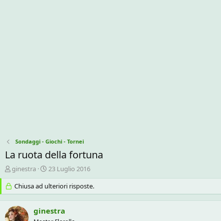
Sondaggi - Giochi - Tornei
La ruota della fortuna
C
D
ginestra
23 Luglio 2016
r
a
e
Chiusa ad ulteriori risposte.
t
a
a
t
d
ginestra
o
i