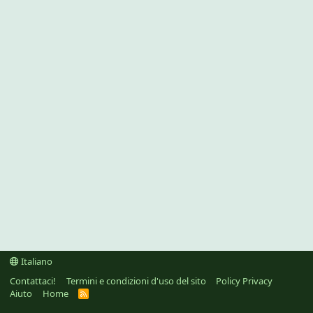
Italiano
Contattaci!
Termini e condizioni d'uso del sito
Policy Privacy
Aiuto
Home
R
S
S