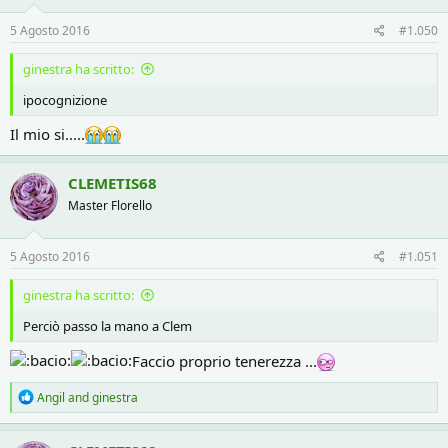
n
s
5 Agosto 2016
#1.050
:
ginestra ha scritto:
ipocognizione
Il mio si.....
CLEMETIS68
Master Florello
5 Agosto 2016
#1.051
ginestra ha scritto:
Perciò passo la mano a Clem
Faccio proprio tenerezza ...
R
Angil
and
ginestra
e
a
c