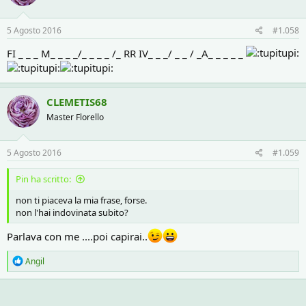
5 Agosto 2016
#1.058
FI _ _ _ M_ _ _ _/_ _ _ _ /_ RR IV_ _ _/ _ _ / _A_ _ _ _ _
CLEMETIS68
Master Florello
5 Agosto 2016
#1.059
Pin ha scritto:
non ti piaceva la mia frase, forse.
non l'hai indovinata subito?
Parlava con me ....poi capirai..
R
Angil
e
a
c
t