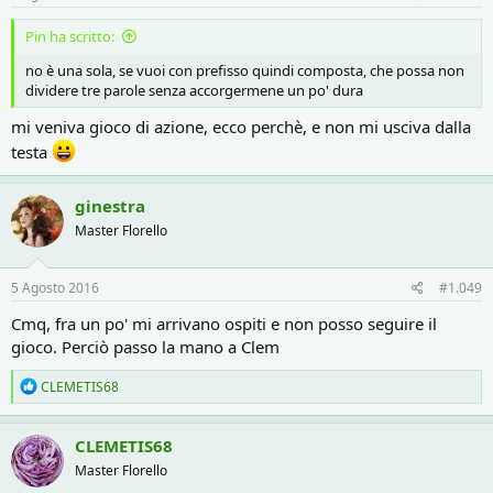
Pin ha scritto:
no è una sola, se vuoi con prefisso quindi composta, che possa non
dividere tre parole senza accorgermene un po' dura
mi veniva gioco di azione, ecco perchè, e non mi usciva dalla
testa
ginestra
Master Florello
5 Agosto 2016
#1.049
Cmq, fra un po' mi arrivano ospiti e non posso seguire il
gioco. Perciò passo la mano a Clem
R
CLEMETIS68
e
a
c
CLEMETIS68
t
Master Florello
i
o