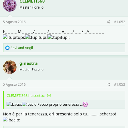
CLEMETIS68
t
Master Florello
i
o
n
s
5 Agosto 2016
#1.052
:
F_ _ _ _ M_ _ _ _/_ _ _ _ /_ _ _ _ V_ _ _/ _ _ / _A_ _ _ _ _
R
Sevi
and
Angil
e
a
c
ginestra
t
Master Florello
i
o
n
s
5 Agosto 2016
#1.053
:
CLEMETIS68 ha scritto:
Faccio proprio tenerezza ...
Non è per la tenerezza, eri presente solo tu...........scherzo!