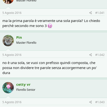
r
i
Master Florello
e
n
D
i
5 Agosto 2016
#1.041
i
z
s
i
ma la prima parola è veramente una sola parola? Lo chiedo
c
o
perchè secondo me sono 3
u
s
s
Pin
i
Master Florello
o
n
e
5 Agosto 2016
#1.042
no è una sola, se vuoi con prefisso quindi composta, che
possa non dividere tre parole senza accorgermene un po'
dura
cetty vr
Florello Senior
5 Agosto 2016
#1.043