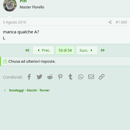
Pin
Master Florello
5 Agosto 2016
#1.060
manca qualche A?
L
Primo
Ultimo
Prec.
53 di 54
Succ.
Chiusa ad ulteriori risposte.
Facebook
Twitter
Reddit
Pinterest
Tumblr
WhatsApp
e-mail
Link
Condividi:
Sondaggi - Giochi - Tornei