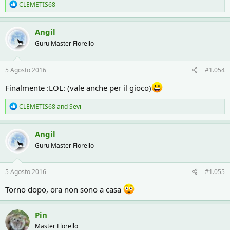
R
CLEMETIS68
e
a
c
Angil
t
Guru Master Florello
i
o
n
s
5 Agosto 2016
#1.054
:
Finalmente :LOL: (vale anche per il gioco)
R
CLEMETIS68
and
Sevi
e
a
c
Angil
t
Guru Master Florello
i
o
n
s
5 Agosto 2016
#1.055
:
Torno dopo, ora non sono a casa
Pin
Master Florello