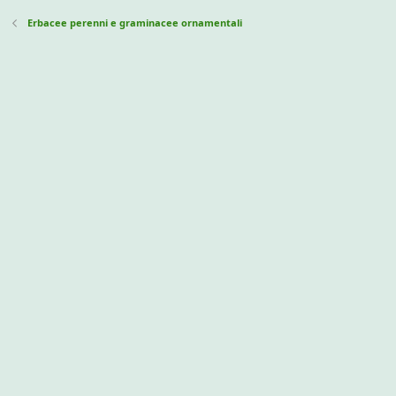
s
:
Erbacee perenni e graminacee ornamentali