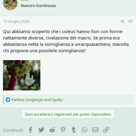
Maestro Giardinauta
10 Giugno 2026
#5
Qui abbiamo scoperto che i coleus hanno fiori con forme
nettamente diverse, rivelazione del macro. Se prima era
abbastanza netta la somiglianza a un'acquasantiera, stavolta
chi propone una possibile somiglianza?
R
Stefano Sangiorgio
and
Spulky
e
a
c
Devi accedere o registrarti per poter rispondere.
t
i
o
Facebook
Twitter
Reddit
Pinterest
Tumblr
WhatsApp
e-mail
Link
Condividi:
n