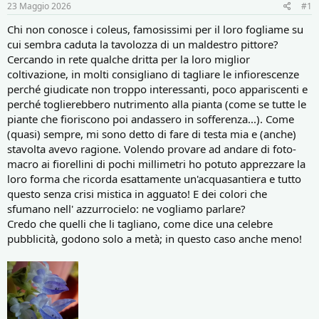
r
i
23 Maggio 2026
#1
e
n
D
i
Chi non conosce i coleus, famosissimi per il loro fogliame su
i
z
cui sembra caduta la tavolozza di un maldestro pittore?
s
i
Cercando in rete qualche dritta per la loro miglior
c
o
coltivazione, in molti consigliano di tagliare le infiorescenze
u
perché giudicate non troppo interessanti, poco appariscenti e
s
perché toglierebbero nutrimento alla pianta (come se tutte le
s
i
piante che fioriscono poi andassero in sofferenza...). Come
o
(quasi) sempre, mi sono detto di fare di testa mia e (anche)
n
stavolta avevo ragione. Volendo provare ad andare di foto-
e
macro ai fiorellini di pochi millimetri ho potuto apprezzare la
loro forma che ricorda esattamente un'acquasantiera e tutto
questo senza crisi mistica in agguato! E dei colori che
sfumano nell' azzurrocielo: ne vogliamo parlare?
Credo che quelli che li tagliano, come dice una celebre
pubblicità, godono solo a metà; in questo caso anche meno!