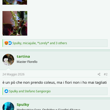
R
Spulky
,
miciajulie
,
*Lorely*
and 3 others
e
a
c
tartina
t
Master Florello
i
o
n
s
24 Maggio 2026
#2
:
è un pò che non prendo coleus, ma i fiori non i ho mai tagliati
R
Spulky
and
Stefano Sangiorgio
e
a
c
Spulky
t
Moderatrice Sezz. Orchidee e Giardini d'Acqua