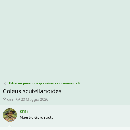
Erbacee perenni e graminacee ornamentali
Coleus scutellarioides
C
D
cmr
23 Maggio 2026
r
a
e
t
cmr
a
a
Maestro Giardinauta
t
d
o
i