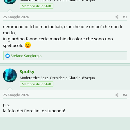
i
o
Membro dello Staff
n
s
25 Maggio 2026
#3
:
nemmeno io li ho mai tagliati, e anche io è un po' che non li
metto,
in giardino fanno certe macchie di colore che sono uno
spettacolo
R
Stefano Sangiorgio
e
a
c
Spulky
t
Moderatrice Sezz. Orchidee e Giardini d'Acqua
i
o
Membro dello Staff
n
s
25 Maggio 2026
#4
:
p.s.
la foto dei fiorellini è stupenda!