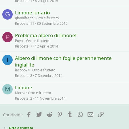
Risposte
1
4 Giugno 2015
Limone lunario
G
giannifranz
Orto e frutteto
Risposte
11
30 Settembre 2015
Problema albero di limone!
P
Puyol
Orto e frutteto
Risposte
7
12 Aprile 2014
Albero di limone con foglie perennemente
I
ingiallite
iacopo94
Orto e frutteto
Risposte
8
7 Dicembre 2014
Limone
M
Morok
Orto e frutteto
Risposte
2
11 Novembre 2014
Facebook
Twitter
Reddit
Pinterest
Tumblr
WhatsApp
e-mail
Link
Condividi:
Orto e frutteto