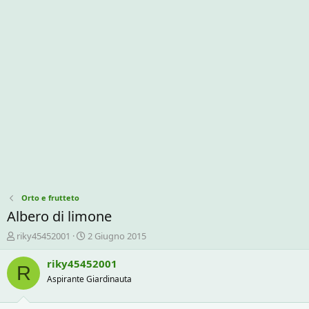
Orto e frutteto
Albero di limone
C
D
riky45452001
2 Giugno 2015
r
a
e
t
riky45452001
R
a
a
Aspirante Giardinauta
t
d
o
i