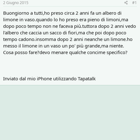
r
i
2 Giugno 2015
#1
e
n
D
i
Buongiorno a tutti,ho preso circa 2 anni fa un albero di
i
z
limone in vaso.quando lo ho preso era pieno di limoni,ma
s
i
dopo poco tempo non ne faceva più.tuttora dopo 2 anni vedo
c
o
l'albero che caccia un sacco di fiori,ma che poi dopo poco
u
tempo cadono.insomma dopo 2 anni neanche un limone.ho
s
messo il limone in un vaso un po' più grande,ma niente.
s
i
Cosa posso fare?devo menare qualche concime specifico?
o
n
e
Inviato dal mio iPhone utilizzando Tapatalk