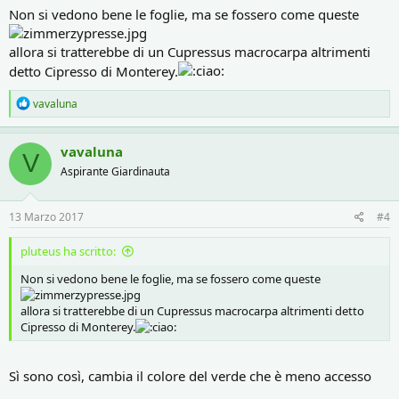
Non si vedono bene le foglie, ma se fossero come queste
allora si tratterebbe di un Cupressus macrocarpa altrimenti
detto Cipresso di Monterey.
R
vavaluna
e
a
c
vavaluna
V
t
Aspirante Giardinauta
i
o
n
s
13 Marzo 2017
#4
:
pluteus ha scritto:
Non si vedono bene le foglie, ma se fossero come queste
allora si tratterebbe di un Cupressus macrocarpa altrimenti detto
Cipresso di Monterey.
Sì sono così, cambia il colore del verde che è meno accesso