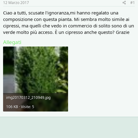
r
i
12 Marzo 2017
#1
e
n
D
i
Ciao a tutti, scusate l'ignoranza,mi hanno regalato una
i
z
composizione con questa pianta. Mi sembra molto simile ai
s
i
cipressi, ma quelli che vedo in commercio di solito sono di un
c
o
verde molto più acceso. È un cipresso anche questo? Grazie
u
s
Allegati
s
i
o
n
e
img20170312_210949.jpg
106 KB · Visite: 5