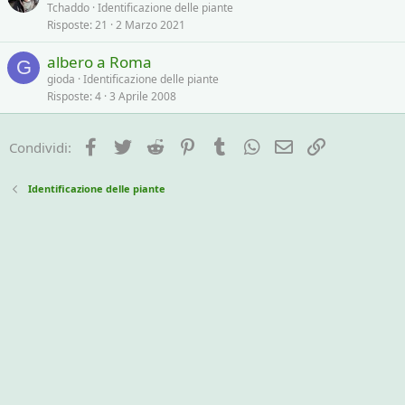
Tchaddo
Identificazione delle piante
a
Risposte
21
2 Marzo 2021
t
a
albero a Roma
G
gioda
Identificazione delle piante
Risposte
4
3 Aprile 2008
Facebook
Twitter
Reddit
Pinterest
Tumblr
WhatsApp
e-mail
Link
Condividi:
Identificazione delle piante