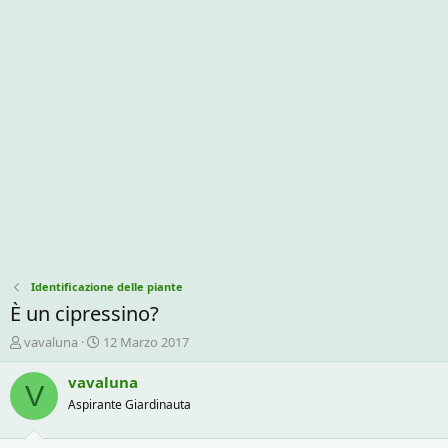
Identificazione delle piante
È un cipressino?
C
D
vavaluna
12 Marzo 2017
r
a
e
t
vavaluna
V
a
a
Aspirante Giardinauta
t
d
o
i