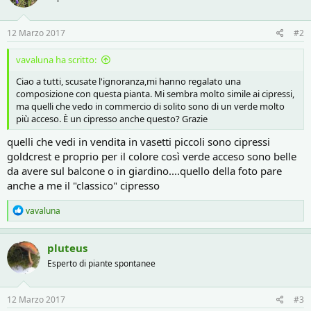
12 Marzo 2017
#2
vavaluna ha scritto:
Ciao a tutti, scusate l'ignoranza,mi hanno regalato una
composizione con questa pianta. Mi sembra molto simile ai cipressi,
ma quelli che vedo in commercio di solito sono di un verde molto
più acceso. È un cipresso anche questo? Grazie
quelli che vedi in vendita in vasetti piccoli sono cipressi
goldcrest e proprio per il colore così verde acceso sono belle
da avere sul balcone o in giardino....quello della foto pare
anche a me il "classico" cipresso
R
vavaluna
e
a
c
pluteus
t
Esperto di piante spontanee
i
o
n
s
12 Marzo 2017
#3
: