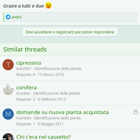
Grazie a tutti e due
R
andrx
e
a
c
Devi accedere o registrarti per poter rispondere.
t
i
o
Similar threads
n
s
:
cipressino
T
tino2007
Identificazione delle piante
Risposte
6
15 Marzo 2010
conifera
Scarboc
Identificazione delle piante
Risposte
3
6 Febbraio 2012
domande su nuova pianta acquistata
M
l
marletto
Identificazione delle piante
Risposte
1
6 Maggio 2011
o
c
Chi c'era nel cassetto?
c