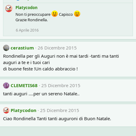
e
Platycodon
a
c
Non ti preoccupare
Capisco
t
Grazie Rondinella.
i
o
6 Aprile 2016
n
s
:
cerastium
26 Dicembre 2015
Rondinella per gli Auguri non è mai tardi -tanti ma tanti
auguri a te e i tuoi cari
di buone feste !Un caldo abbraccio !
CLEMETIS68
25 Dicembre 2015
tanti auguri ....per un sereno Natale..
Platycodon
25 Dicembre 2015
Ciao Rondinella Tanti tanti auguroni di Buon Natale.