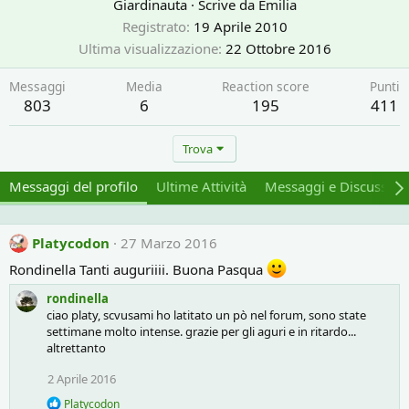
Giardinauta
·
Scrive da
Emilia
Registrato
19 Aprile 2010
Ultima visualizzazione
22 Ottobre 2016
Messaggi
Media
Reaction score
Punti
803
6
195
411
Trova
Messaggi del profilo
Ultime Attività
Messaggi e Discussion
Platycodon
27 Marzo 2016
Rondinella Tanti auguriiii. Buona Pasqua
rondinella
ciao platy, scvusami ho latitato un pò nel forum, sono state
settimane molto intense. grazie per gli aguri e in ritardo...
altrettanto
2 Aprile 2016
R
Platycodon