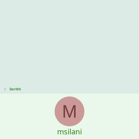
Iscritti
M
msilani