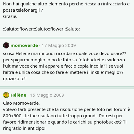
Non hai qualche altro elemento perchè riesca a rintracciarlo e
possa telefonargli ?
Grazie.
:Saluto::flower::Saluto::flower::Saluto:
momoverde
17 Maggio 2009
scusa Helene ma mi puoi ricordare quale voce devo usare??
per spigarmi moglio io ho le foto su fotobucket e evidenzio
l'ultima voce che mi appare e faccio copia incolla?? se vuoi
l'altra e unica cosa che so fare e' mettere i link!! e' meglio??
grazie a te!!
Hélène
15 Maggio 2009
Ciao Momoverde,
volevo farti presente che la risoluzione per le foto nel forum è
800x600...le tue risultano tutte troppo grandi. Potresti per
favore ridimensionarle quando le carichi su photobucket? Ti
ringrazio in anticipo!