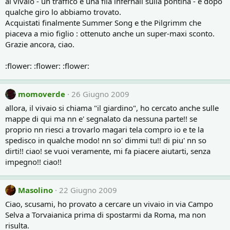
al vivaio - un traffico e una fila infernali sulla pontina - e dopo
qualche giro lo abbiamo trovato.
Acquistati finalmente Summer Song e the Pilgrimm che
piaceva a mio figlio : ottenuto anche un super-maxi sconto.
Grazie ancora, ciao.
:flower: :flower: :flower:
momoverde
26 Giugno 2009
allora, il vivaio si chiama "il giardino", ho cercato anche sulle
mappe di qui ma nn e' segnalato da nessuna parte!! se
proprio nn riesci a trovarlo magari tela compro io e te la
spedisco in qualche modo! nn so' dimmi tu!! di piu' nn so
dirti!! ciao! se vuoi veramente, mi fa piacere aiutarti, senza
impegno!! ciao!!
Masolino
22 Giugno 2009
Ciao, scusami, ho provato a cercare un vivaio in via Campo
Selva a Torvaianica prima di spostarmi da Roma, ma non
risulta.