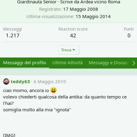
Giardinauta Senior
·
Scrive da
Ardea vicino Roma
Registrato
17 Maggio 2008
Ultima visualizzazione
15 Maggio 2014
Messaggi
Reaction score
Punti
1.217
42
0
Trova
Messaggi del profilo
Ultime Attività
Messaggi e Discussion
teddy63
6 Maggio 2010
ciao momo, ancora io
volevo chiederti qualcosa della antika: da quanto tempo ce
l'hai?
somiglia molto alla mia "ignota"
[IMG]