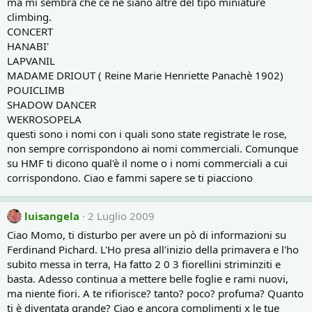
ma mi sembra che ce ne siano altre del tipo miniature
climbing.
CONCERT
HANABI'
LAPVANIL
MADAME DRIOUT ( Reine Marie Henriette Panachè 1902)
POUICLIMB
SHADOW DANCER
WEKROSOPELA
questi sono i nomi con i quali sono state registrate le rose,
non sempre corrispondono ai nomi commerciali. Comunque
su HMF ti dicono qual'è il nome o i nomi commerciali a cui
corrispondono. Ciao e fammi sapere se ti piacciono
luisangela
2 Luglio 2009
Ciao Momo, ti disturbo per avere un pò di informazioni su
Ferdinand Pichard. L'Ho presa all'inizio della primavera e l'ho
subito messa in terra, Ha fatto 2 0 3 fiorellini striminziti e
basta. Adesso continua a mettere belle foglie e rami nuovi,
ma niente fiori. A te rifiorisce? tanto? poco? profuma? Quanto
ti è diventata grande? Ciao e ancora complimenti x le tue