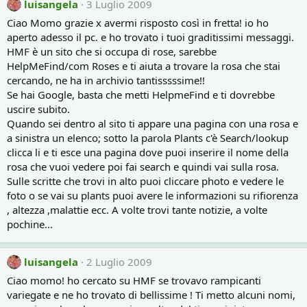
luisangela
3 Luglio 2009
Ciao Momo grazie x avermi risposto così in fretta! io ho
aperto adesso il pc. e ho trovato i tuoi graditissimi messaggi.
HMF è un sito che si occupa di rose, sarebbe
HelpMeFind/com Roses e ti aiuta a trovare la rosa che stai
cercando, ne ha in archivio tantisssssime!!
Se hai Google, basta che metti HelpmeFind e ti dovrebbe
uscire subito.
Quando sei dentro al sito ti appare una pagina con una rosa e
a sinistra un elenco; sotto la parola Plants c'è Search/lookup
clicca li e ti esce una pagina dove puoi inserire il nome della
rosa che vuoi vedere poi fai search e quindi vai sulla rosa.
Sulle scritte che trovi in alto puoi cliccare photo e vedere le
foto o se vai su plants puoi avere le informazioni su rifiorenza
, altezza ,malattie ecc. A volte trovi tante notizie, a volte
pochine...
luisangela
2 Luglio 2009
Ciao momo! ho cercato su HMF se trovavo rampicanti
variegate e ne ho trovato di bellissime ! Ti metto alcuni nomi,