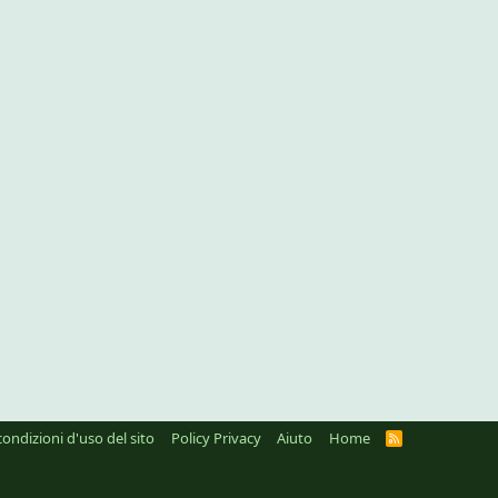
condizioni d'uso del sito
Policy Privacy
Aiuto
Home
R
S
S