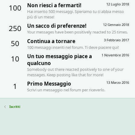
Non riesci a fermarti!
12 Luglio 2018
100
Hai inserito 500 messaggi. Speriamo tu ci abbia messo
più di un mese!
Un sacco di preferenze!
12 Gennaio 2018
250
Your messages have been positively reacted to 25 times.
Continua a tornare
3 Febbraio 2017
50
100 messaggi inseriti nel forum. Ti deve piacere qui!
Un tuo messaggio piace a
1 Novembre 2016
10
qualcuno
Somebody out there reacted positively to one of your
messages. Keep posting like that for more!
Primo Messaggio
13 Marzo 2016
1
Scrivi un messaggio nel forum per riceverlo.
Iscritti