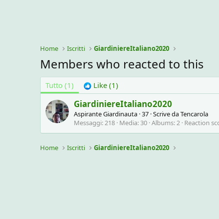
Home
Iscritti
GiardiniereItaliano2020
Members who reacted to this
Tutto
(1)
Like
(1)
GiardiniereItaliano2020
Aspirante Giardinauta
·
37
·
Scrive da
Tencarola
Messaggi
218
Media
30
Albums
2
Reaction sc
Home
Iscritti
GiardiniereItaliano2020