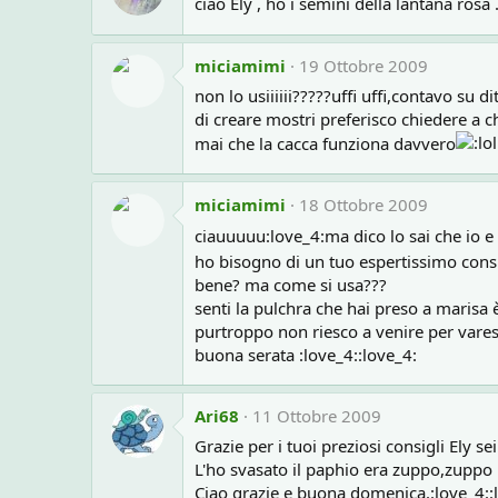
ciao Ely , ho i semini della lantana rosa
miciamimi
19 Ottobre 2009
non lo usiiiiii?????uffi uffi,contavo su 
di creare mostri preferisco chiedere a ch
mai che la cacca funziona davvero
miciamimi
18 Ottobre 2009
ciauuuuu:love_4:ma dico lo sai che io 
ho bisogno di un tuo espertissimo consiglio
bene? ma come si usa???
senti la pulchra che hai preso a marisa
purtroppo non riesco a venire per varese
buona serata :love_4::love_4:
Ari68
11 Ottobre 2009
Grazie per i tuoi preziosi consigli Ely s
L'ho svasato il paphio era zuppo,zuppo 
Ciao grazie e buona domenica.:love_4::