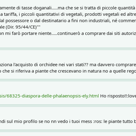
amente di tasse doganali.....ma che se si tratta di piccole quanti
tariffa, i piccoli quantitativi di vegetali, prodotti vegetali ed altre 
dal possessore o dal destinatario a fini non industriali, né commerc
le (Dir. 95/44/CE)""
mi farò portare niente.....continuerò a comprare dai siti autoriz
iona l'acquisto di orchidee nei vari stati?? ma davvero comprare ne
eso che si riferiva a piante che crescevano in natura no a quelle r
sis/68325-diaspora-delle-phalaenopsis-ely.html
Ho risposto!!:love
ndi sul mio profilo se no nn vedo i tuoi mess :ros: le piante tutto