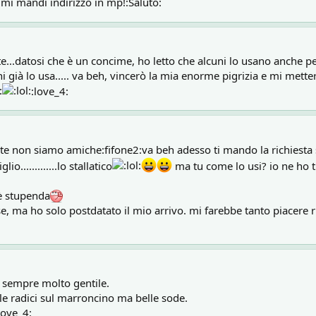
 .mi mandi indirizzo in mp!:Saluto:
dite...datosi che è un concime, ho letto che alcuni lo usano anche p
i già lo usa..... va beh, vincerò la mia enorme pigrizia e mi metter
:love_4:
e te non siamo amiche:fifone2:va beh adesso ti mando la richies
.............lo stallatico
ma tu come lo usi? io ne ho tro
 è stupenda
, ma ho solo postdatato il mio arrivo. mi farebbe tanto piacere ri
ei sempre molto gentile.
le radici sul marroncino ma belle sode.
love_4: