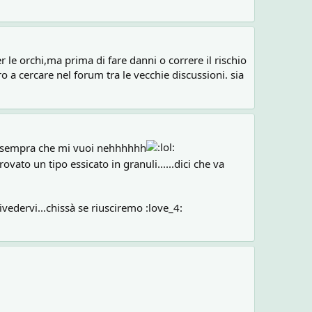
er le orchi,ma prima di fare danni o correre il rischio
o a cercare nel forum tra le vecchie discussioni. sia
ta sempra che mi vuoi nehhhhhh
vato un tipo essicato in granuli......dici che va
vedervi...chissà se riusciremo :love_4: