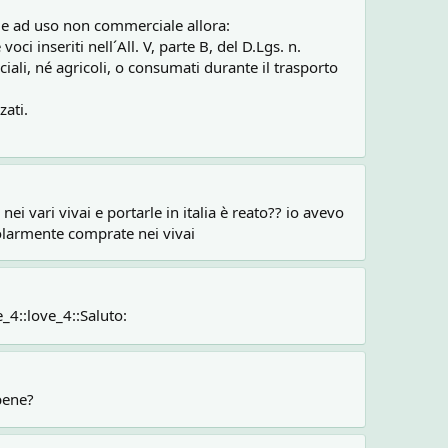
tà e ad uso non commerciale allora:
voci inseriti nell´All. V, parte B, del D.Lgs. n.
iali, né agricoli, o consumati durante il trasporto
zati.
i vari vivai e portarle in italia è reato?? io avevo
egolarmente comprate nei vivai
_4::love_4::Saluto:
 bene?