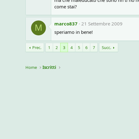
come stai?
marco837
21 Settembre 2009
M
speriamo in bene!
Prec.
1
2
3
4
5
6
7
Succ.
Home
Iscritti