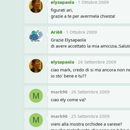
elysapaola
1 Ottobre 2009
figurati ari,
grazie a te per avermela chiesta!
Ari68
1 Ottobre 2009
Grazie Elysapaola
di avere accettato la mia amicizia.:Salut
elysapaola
26 Settembre 2009
ciao mark, credo di si ma ancora non ne
io sto' bene e tu??
mark96
26 Settembre 2009
M
ciao ely come va?
mark96
25 Settembre 2009
M
vieni alla mostra orchidee a varese?
ma che maleducato che sono nn ti ho n