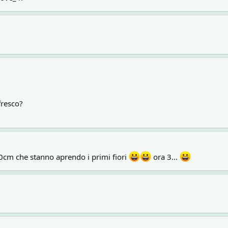
fresco?
0cm che stanno aprendo i primi fiori
ora 3...