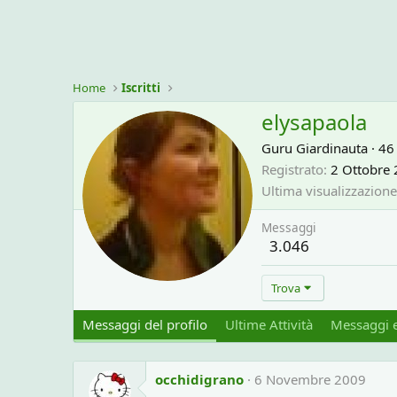
Home
Iscritti
elysapaola
Guru Giardinauta
·
4
Registrato
2 Ottobre
Ultima visualizzazione
Messaggi
3.046
Trova
Messaggi del profilo
Ultime Attività
Messaggi e
occhidigrano
6 Novembre 2009