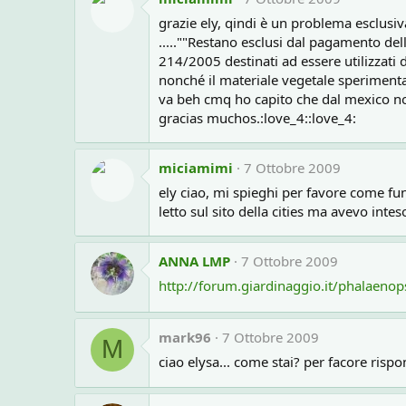
grazie ely, qindi è un problema esclusiv
.....""Restano esclusi dal pagamento della 
214/2005 destinati ad essere utilizzati 
nonché il materiale vegetale sperimenta
va beh cmq ho capito che dal mexico non 
gracias muchos.:love_4::love_4:
miciamimi
7 Ottobre 2009
ely ciao, mi spieghi per favore come funz
letto sul sito della cities ma avevo int
ANNA LMP
7 Ottobre 2009
http://forum.giardinaggio.it/phalaenop
mark96
7 Ottobre 2009
M
ciao elysa... come stai? per facore rispo