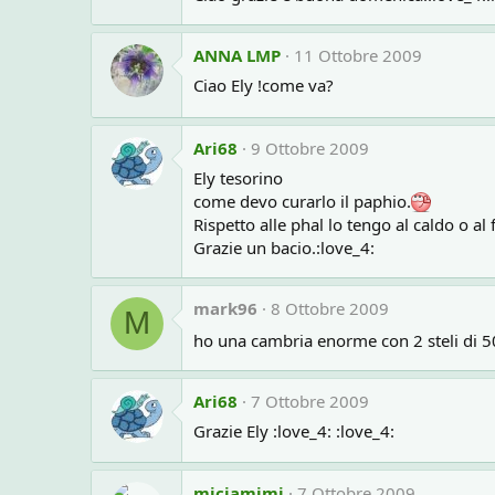
ANNA LMP
11 Ottobre 2009
Ciao Ely !come va?
Ari68
9 Ottobre 2009
Ely tesorino
come devo curarlo il paphio.
Rispetto alle phal lo tengo al caldo o al 
Grazie un bacio.:love_4:
mark96
8 Ottobre 2009
M
ho una cambria enorme con 2 steli di 5
Ari68
7 Ottobre 2009
Grazie Ely :love_4: :love_4:
miciamimi
7 Ottobre 2009