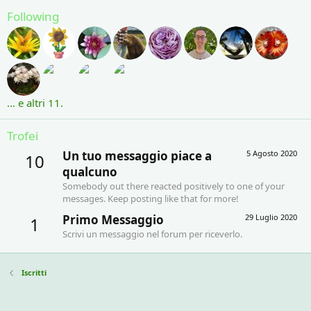
Following
... e altri 11.
Trofei
Un tuo messaggio piace a
5 Agosto 2020
10
qualcuno
Somebody out there reacted positively to one of your
messages. Keep posting like that for more!
Primo Messaggio
29 Luglio 2020
1
Scrivi un messaggio nel forum per riceverlo.
Iscritti