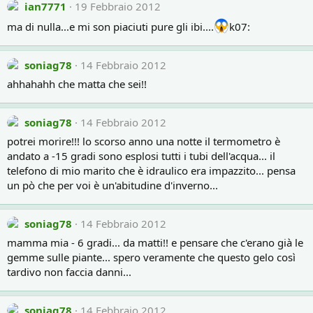
ian7771
19 Febbraio 2012
ma di nulla...e mi son piaciuti pure gli ibi....
k07:
soniag78
14 Febbraio 2012
ahhahahh che matta che sei!!
soniag78
14 Febbraio 2012
potrei morire!!! lo scorso anno una notte il termometro è
andato a -15 gradi sono esplosi tutti i tubi dell'acqua... il
telefono di mio marito che è idraulico era impazzito... pensa
un pò che per voi è un'abitudine d'inverno...
soniag78
14 Febbraio 2012
mamma mia - 6 gradi... da matti!! e pensare che c'erano già le
gemme sulle piante... spero veramente che questo gelo così
tardivo non faccia danni...
soniag78
14 Febbraio 2012