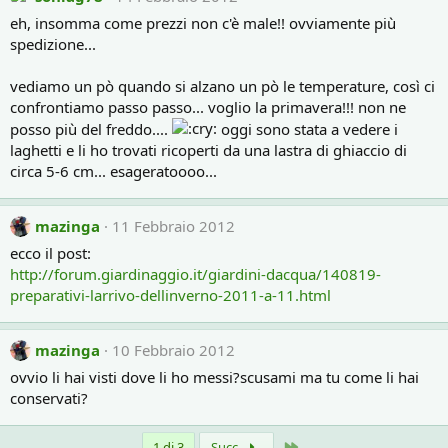
eh, insomma come prezzi non c'è male!! ovviamente più
spedizione...
vediamo un pò quando si alzano un pò le temperature, così ci
confrontiamo passo passo... voglio la primavera!!! non ne
posso più del freddo....
oggi sono stata a vedere i
laghetti e li ho trovati ricoperti da una lastra di ghiaccio di
circa 5-6 cm... esageratoooo...
mazinga
11 Febbraio 2012
ecco il post:
http://forum.giardinaggio.it/giardini-dacqua/140819-
preparativi-larrivo-dellinverno-2011-a-11.html
mazinga
10 Febbraio 2012
ovvio li hai visti dove li ho messi?scusami ma tu come li hai
conservati?
Ultimo
1 di 3
Succ.