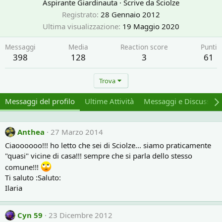
Aspirante Giardinauta
·
Scrive da
Sciolze
Registrato
28 Gennaio 2012
Ultima visualizzazione
19 Maggio 2020
Messaggi
Media
Reaction score
Punti
398
128
3
61
Trova
Messaggi del profilo
Ultime Attività
Messaggi e Discussion
Anthea
27 Marzo 2014
Ciaoooooo!!! ho letto che sei di Sciolze... siamo praticamente
"quasi" vicine di casa!!! sempre che si parla dello stesso
comune!!!
Ti saluto :Saluto:
Ilaria
Cyn 59
23 Dicembre 2012