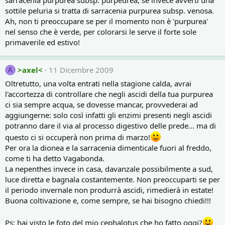
sarracenia purpurea subsp. purpeurea, se invece avverti una
sottile peluria si tratta di sarracenia purpurea subsp. venosa.
Ah, non ti preoccupare se per il momento non è 'purpurea'
nel senso che è verde, per colorarsi le serve il forte sole
primaverile ed estivo!
>axel<
11 Dicembre 2009
A
Oltretutto, una volta entrati nella stagione calda, avrai
l'accortezza di controllare che negli ascidi della tua purpurea
ci sia sempre acqua, se dovesse mancar, provvederai ad
aggiungerne: solo così infatti gli enzimi presenti negli ascidi
potranno dare il via al processo digestivo delle prede... ma di
questo ci si occuperà non prima di marzo!
Per ora la dionea e la sarracenia dimenticale fuori al freddo,
come ti ha detto Vagabonda.
La nepenthes invece in casa, davanzale possibilmente a sud,
luce diretta e bagnala costantemente. Non preoccuparti se per
il periodo invernale non produrrà ascidi, rimedierà in estate!
Buona coltivazione e, come sempre, se hai bisogno chiedi!!!
Ps: hai visto le foto del mio cephalotus che ho fatto oggi?