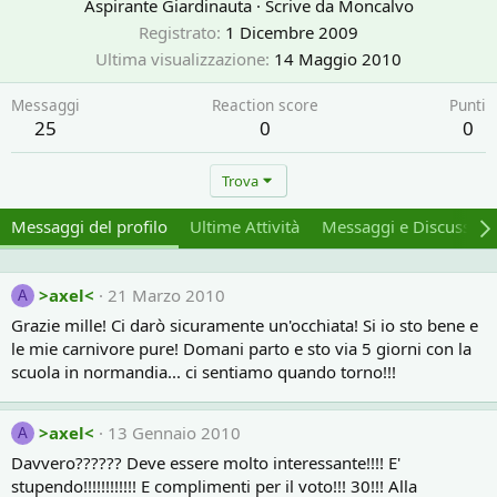
Aspirante Giardinauta
·
Scrive da
Moncalvo
Registrato
1 Dicembre 2009
Ultima visualizzazione
14 Maggio 2010
Messaggi
Reaction score
Punti
25
0
0
Trova
Messaggi del profilo
Ultime Attività
Messaggi e Discussion
>axel<
21 Marzo 2010
A
Grazie mille! Ci darò sicuramente un'occhiata! Si io sto bene e
le mie carnivore pure! Domani parto e sto via 5 giorni con la
scuola in normandia... ci sentiamo quando torno!!!
>axel<
13 Gennaio 2010
A
Davvero?????? Deve essere molto interessante!!!! E'
stupendo!!!!!!!!!!!! E complimenti per il voto!!! 30!!! Alla