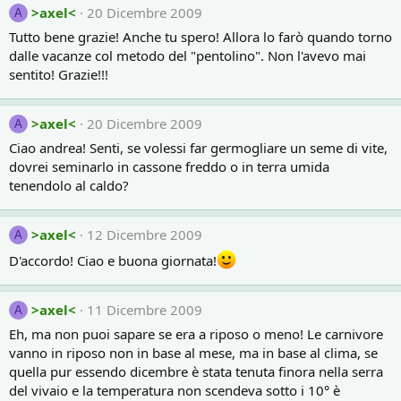
>axel<
20 Dicembre 2009
A
Tutto bene grazie! Anche tu spero! Allora lo farò quando torno
dalle vacanze col metodo del "pentolino". Non l'avevo mai
sentito! Grazie!!!
>axel<
20 Dicembre 2009
A
Ciao andrea! Senti, se volessi far germogliare un seme di vite,
dovrei seminarlo in cassone freddo o in terra umida
tenendolo al caldo?
>axel<
12 Dicembre 2009
A
D'accordo! Ciao e buona giornata!
>axel<
11 Dicembre 2009
A
Eh, ma non puoi sapare se era a riposo o meno! Le carnivore
vanno in riposo non in base al mese, ma in base al clima, se
quella pur essendo dicembre è stata tenuta finora nella serra
del vivaio e la temperatura non scendeva sotto i 10° è