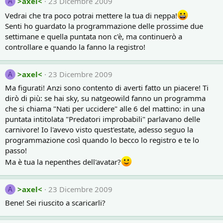
>axel<
23 Dicembre 2009
A
Vedrai che tra poco potrai mettere la tua di neppa!
Senti ho guardato la programmazione delle prossime due
settimane e quella puntata non c'è, ma continuerò a
controllare e quando la fanno la registro!
>axel<
23 Dicembre 2009
A
Ma figurati! Anzi sono contento di averti fatto un piacere! Ti
dirò di più: se hai sky, su natgeowild fanno un programma
che si chiama "Nati per uccidere" alle 6 del mattino: in una
puntata intitolata "Predatori improbabili" parlavano delle
carnivore! Io l'avevo visto quest'estate, adesso seguo la
programmazione così quando lo becco lo registro e te lo
passo!
Ma è tua la nepenthes dell'avatar?
>axel<
23 Dicembre 2009
A
Bene! Sei riuscito a scaricarli?