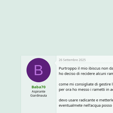
n
s
:
26 Settembre 2025
B
Purtroppo il mio ibiscus non d
ho deciso di recidere alcuni ram
come mi consigliate di gestire l
Baba70
per ora ho messo i rametti in a
Aspirante
Giardinauta
devo usare radicante e metterle
eventualmete nell’acqua posso 