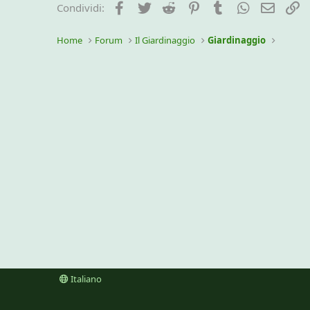
Facebook
Twitter
Reddit
Pinterest
Tumblr
WhatsApp
e-mail
L
Condividi:
Home
Forum
Il Giardinaggio
Giardinaggio
Italiano