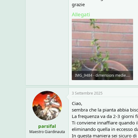
o
grazie
n
e
Allegati
IMG_9484 - dimensioni medie.jpeg
107,9 KB · Visite: 18
3 Settembre 2025
Ciao,
sembra che la pianta abbia bi
La frequenza va da 2-3 giorni f
Ti conviene innaffiare quando i
parsifal
eliminando quella in eccesso da
Maestro Giardinauta
In questa maniera sei sicuro d