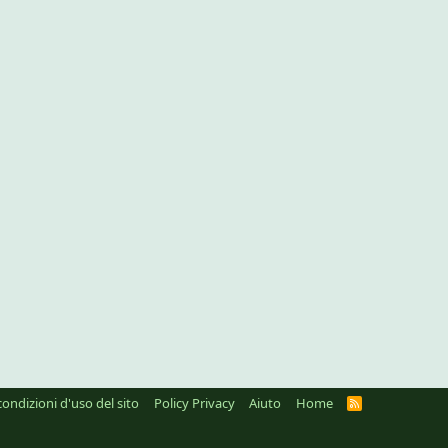
condizioni d'uso del sito
Policy Privacy
Aiuto
Home
R
S
S