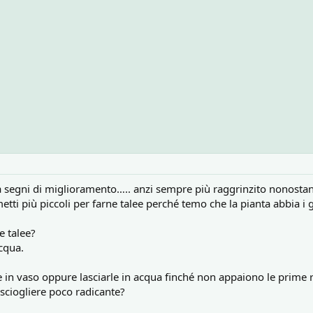
a segni di miglioramento….. anzi sempre più raggrinzito nonostan
etti più piccoli per farne talee perché temo che la pianta abbia i g
e talee?
cqua.
 in vaso oppure lasciarle in acqua finché non appaiono le prime 
sciogliere poco radicante?