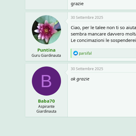
grazie
30 Settembre 2025
Ciao, per le talee non ti so aiu
sembra mancare davvero molta
Le concimazioni le sospenderei, 
Puntina
R
parsifal
Guru Giardinauta
e
a
c
30 Settembre 2025
t
B
i
ok grazie
o
n
s
:
Baba70
Aspirante
Giardinauta