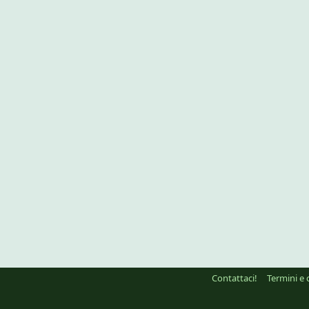
ink
Contattaci!
Termini e 