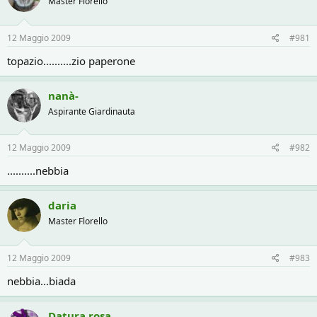
r
i
Master Florello
e
n
D
i
12 Maggio 2009
#981
i
z
s
i
topazio..........zio paperone
c
o
u
s
nanà-
s
Aspirante Giardinauta
i
o
n
12 Maggio 2009
#982
e
..........nebbia
daria
Master Florello
12 Maggio 2009
#983
nebbia...biada
Datura rosa