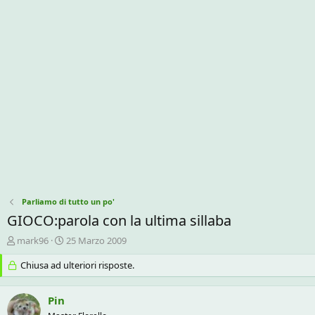
Parliamo di tutto un po'
GIOCO:parola con la ultima sillaba
C
D
mark96
25 Marzo 2009
r
a
e
Chiusa ad ulteriori risposte.
t
a
a
t
d
Pin
o
i