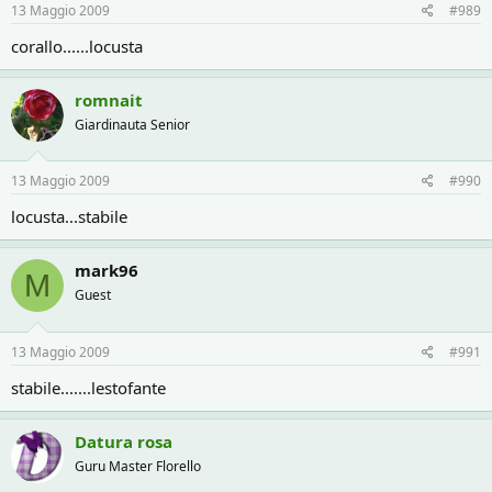
13 Maggio 2009
#989
corallo......locusta
romnait
Giardinauta Senior
13 Maggio 2009
#990
locusta...stabile
mark96
M
Guest
13 Maggio 2009
#991
stabile.......lestofante
Datura rosa
Guru Master Florello