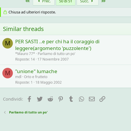
Primo
Ultimo
Prec.
50 di 51
Succ.
Chiusa ad ulteriori risposte.
Similar threads
PER SASTI ..e per chi ha il coraggio di
M
leggere(argomento 'puzzolente')
*Mauro 77*
Parliamo di tutto un po'
Risposte
14
17 Novembre 2007
"unione" lumache
M
mdl
Orto e frutteto
Risposte
1
18 Maggio 2002
Facebook
Twitter
Reddit
Pinterest
Tumblr
WhatsApp
e-mail
Link
Condividi:
Parliamo di tutto un po'