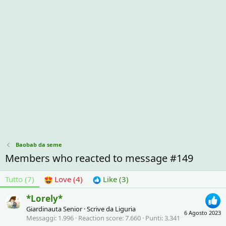
Baobab da seme
Members who reacted to message #149
Tutto
(7)
Love
(4)
Like
(3)
*Lorely*
Giardinauta Senior
·
Scrive da
Liguria
6 Agosto 2023
Messaggi
1.996
Reaction score
7.660
Punti
3.341