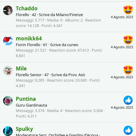
Tchaddo
Florello
·
42
·
Scrive da
Milano/Firenze
4 Agosto 2023
Messaggi
5.717
Media
9
Albums
2
Reaction
score
14.128
Punti
4.341
monikk64
Fiorin Florello
·
61
·
Scrive da
cuneo
4 Agosto 2023
Messaggi
21.521
Reaction score
47.612
Punti
8.841
Mile
Florello Senior
·
47
·
Scrive da
Prov. Asti
4 Agosto 2023
Messaggi
9.285
Reaction score
33.045
Punti
4.341
Puntina
Guru Giardinauta
4 Agosto 2023
Messaggi
3.374
Media
4
Reaction score
3.304
Punti
4.311
Spulky
Moderatrice Sezz. Orchidee e Giardini d'Acqua
·