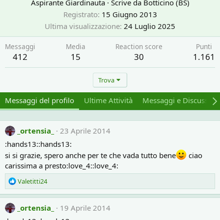
Aspirante Giardinauta
·
Scrive da
Botticino (BS)
Registrato
15 Giugno 2013
Ultima visualizzazione
24 Luglio 2025
Messaggi
Media
Reaction score
Punti
412
15
30
1.161
Trova
Messaggi del profilo
Ultime Attività
Messaggi e Discussion
_ortensia_
23 Aprile 2014
:hands13::hands13:
si si grazie, spero anche per te che vada tutto bene
ciao
carissima a presto:love_4::love_4:
R
Valetitti24
e
a
c
_ortensia_
19 Aprile 2014
t