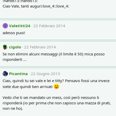
:hands13::hands13:
i
Ciao Vale, tanti auguri:love_4::love_4:
o
n
s
:
Valetitti24
22 Febbraio 2014
V
adesso puoi!
cigolo
22 Febbraio 2014
Se non elimini alcuni messaggi (il limite è 50) mica posso
risponderti ...
Picantina
22 Giugno 2013
Ciao, quindi tu sei vale e lei e titty? Pensavo fossi una invece
siete due quindi ben arrivati
Vedo che ti sei mandato un mess, così però nessuno ti
risponderà (io per prima che non capisco una mazza di prati,
non ne ho).