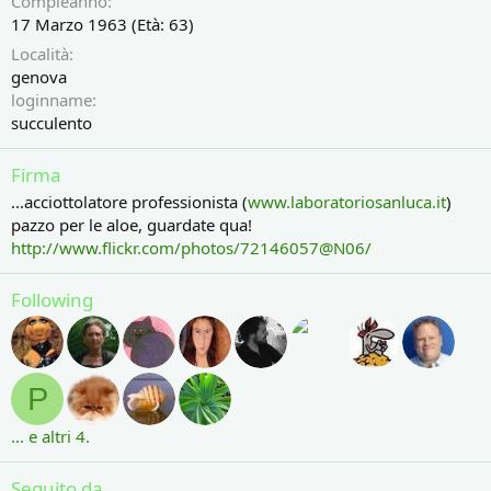
Compleanno
17 Marzo 1963 (Età: 63)
Località
genova
loginname
succulento
Firma
...acciottolatore professionista (
www.laboratoriosanluca.it
)
pazzo per le aloe, guardate qua!
http://www.flickr.com/photos/72146057@N06/
Following
P
... e altri 4.
Seguito da