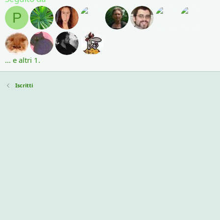
P
... e altri 1.
Iscritti