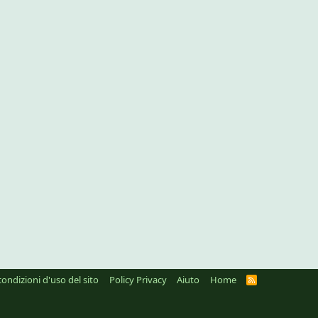
condizioni d'uso del sito
Policy Privacy
Aiuto
Home
R
S
S