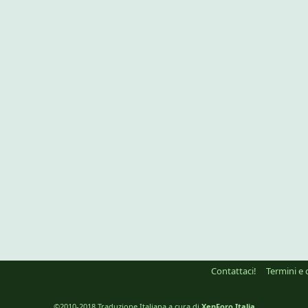
Contattaci!
Termini e 
©2010-2018 Traduzione Italiana a cura di
XenForo Italia