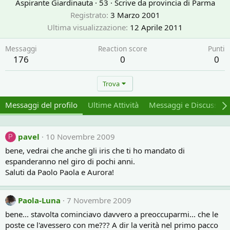
Aspirante Giardinauta
·
53
·
Scrive da
provincia di Parma
Registrato
3 Marzo 2001
Ultima visualizzazione
12 Aprile 2011
Messaggi
Reaction score
Punti
176
0
0
Trova
Messaggi del profilo
Ultime Attività
Messaggi e Discussion
pavel
10 Novembre 2009
P
bene, vedrai che anche gli iris che ti ho mandato di
espanderanno nel giro di pochi anni.
Saluti da Paolo Paola e Aurora!
Paola-Luna
7 Novembre 2009
bene... stavolta cominciavo davvero a preoccuparmi... che le
poste ce l'avessero con me??? A dir la verità nel primo pacco