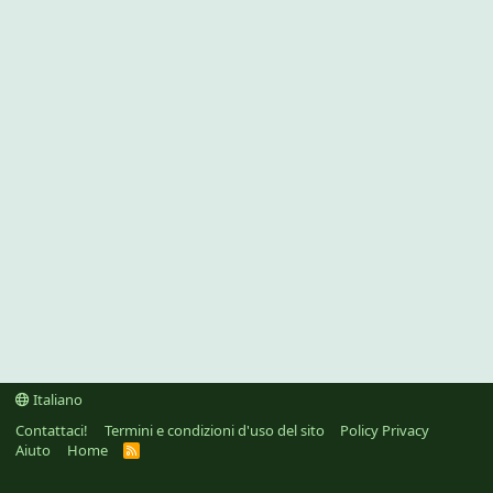
Italiano
Contattaci!
Termini e condizioni d'uso del sito
Policy Privacy
Aiuto
Home
R
S
S