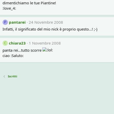
dimentichiamo le tue Piantine!
:love_4:
pantarei
24 Novembre 2008
P
Infatti, il significato del mio nick è proprio questo...! ;-)
chiara23
1 Novembre 2008
C
panta rei...tutto scorre
ciao :Saluto:
Iscritti