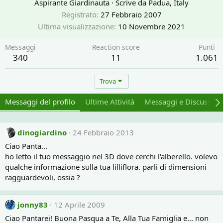
Aspirante Giardinauta
·
Scrive da
Padua, Italy
Registrato
27 Febbraio 2007
Ultima visualizzazione
10 Novembre 2021
Messaggi
Reaction score
Punti
340
11
1.061
Trova
Messaggi del profilo
Ultime Attività
Messaggi e Discussion
dinogiardino
24 Febbraio 2013
Ciao Panta...
ho letto il tuo messaggio nel 3D dove cerchi l'alberello. volevo
qualche informazione sulla tua lilliflora. parli di dimensioni
ragguardevoli, ossia ?
jonny83
12 Aprile 2009
Ciao Pantarei! Buona Pasqua a Te, Alla Tua Famiglia e... non