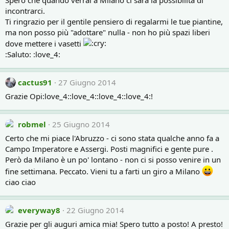
Spero che quando verrai a Milano ci sarà la possibilità di
incontrarci.
Ti ringrazio per il gentile pensiero di regalarmi le tue piantine,
ma non posso più "adottare" nulla - non ho più spazi liberi
dove mettere i vasetti
:Saluto: :love_4:
cactus91
27 Giugno 2014
Grazie Opi:love_4::love_4::love_4::love_4:!
robmel
25 Giugno 2014
Certo che mi piace l'Abruzzo - ci sono stata qualche anno fa a
Campo Imperatore e Assergi. Posti magnifici e gente pure .
Però da Milano è un po' lontano - non ci si posso venire in un
fine settimana. Peccato. Vieni tu a farti un giro a Milano
ciao ciao
everyway8
22 Giugno 2014
Grazie per gli auguri amica mia! Spero tutto a posto! A presto!