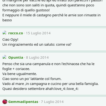
di mangime per vacche ed api ed infatti son parecchi i pastori
che non sono son saliti in quota, quindi quest'anno poco
formaggio di quello gustoso!
E neppure il miele di castagno perchè le arnie son rimaste in
basso
rocco.co
15 Luglio 2014
Ciao Opy!
Un ringraziemento ed un saluto: come va?
Opuntia
8 Luglio 2014
Penso che sia una campanula e non l'echinacea che ha le
foglie + coriacee.
Va bene ugualmente.
Ciao sono un po' latitante col forum.
Vado al mare ,in campagna e cucino per una bella famiglia.
Quasi desidero settembre ahah:love_4::love_4:
Gemmadipentas
7 Luglio 2014