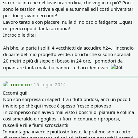
sia in cucina che nel lavastirariordina, che voglio di più? Poi ci
sono le sessioni estive e quelle autunnali ed i costi universitari
per due gravano eccome!
Lavoro tanto e con piacere, nulla di noioso o fatigante....quasi
mi preoccupo di tanta armonia!
Incrocio le dita!
Ah bhe...a parte i soliti 4 vecchietti da accudire h24, l'incendio
di parte del mio progetto verde, i bruchi che si sono sbranati
20 metri e più di siepe di bosso in 24 ore, i pomodori da
ripiantare tanta malattia hanno....ed accidenti vari!
rocco.co
15 Luglio 2014
Eccomi qui!
Non son sorpresa di saperti tra i flutti ondosi, anzi un poco ti
invidio poichè qui invece è spesso fresco e piovoso
In compenso non avevo mai visto i boschi di pianura e collina
così smeraldo e rigogliosi, i fiori in continuo riproporsi,
ruscelli e rii e fiumi scroscianti!
In montagna invece è piuttosto triste, le praterie son a corto