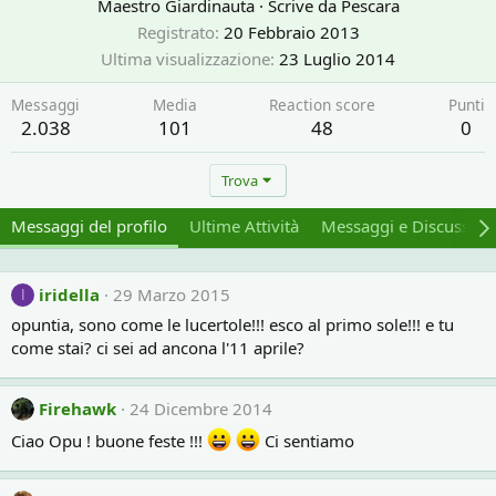
Maestro Giardinauta
·
Scrive da
Pescara
Registrato
20 Febbraio 2013
Ultima visualizzazione
23 Luglio 2014
Messaggi
Media
Reaction score
Punti
2.038
101
48
0
Trova
Messaggi del profilo
Ultime Attività
Messaggi e Discussion
iridella
29 Marzo 2015
I
opuntia, sono come le lucertole!!! esco al primo sole!!! e tu
come stai? ci sei ad ancona l'11 aprile?
Firehawk
24 Dicembre 2014
Ciao Opu ! buone feste !!!
Ci sentiamo