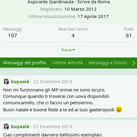
Aspirante Giardinauta
·
Scrive da
Roma
Registrato
10 Marzo 2012
Ultima visualizzazione
17 Aprile 2017
Messaggi
Reaction score
Punti
107
4
61
Trova
Messaggi del profilo
Ultime Attività
Messaggi e Discussion
Goyaalé
22 Dicembre 2013
Non mi funzionano gli MP ormai ne sono sicuro.
Comunque quando ti troverai con uova disponibili
comunicamelo, che ci faccio un pensierino.
Buon natale e buone feste a te ed ai tuoi gasteropodi
Goyaalé
21 Dicembre 2013
Ciao complimenti davvero bellissimi esemplari.