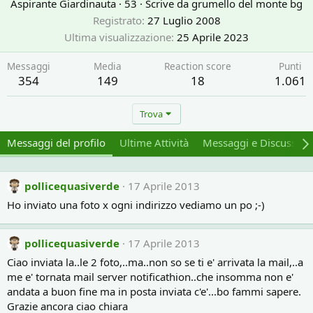
Aspirante Giardinauta
·
53
·
Scrive da
grumello del monte bg
Registrato
27 Luglio 2008
Ultima visualizzazione
25 Aprile 2023
Messaggi
Media
Reaction score
Punti
354
149
18
1.061
Trova
Messaggi del profilo
Ultime Attività
Messaggi e Discussion
pollicequasiverde
17 Aprile 2013
Ho inviato una foto x ogni indirizzo vediamo un po ;-)
pollicequasiverde
17 Aprile 2013
Ciao inviata la..le 2 foto,..ma..non so se ti e' arrivata la mail,..a
me e' tornata mail server notificathion..che insomma non e'
andata a buon fine ma in posta inviata c'e'...bo fammi sapere.
Grazie ancora ciao chiara