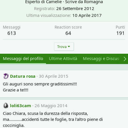
Esperto di Camelie
·
Scrive da
Romagna
Registrato
26 Settembre 2012
Ultima visualizzazione
10 Aprile 2017
Messaggi
Reaction score
Punti
613
64
191
Trova
Messaggi del profilo
Ultime Attività
Messaggi e Discussion
Datura rosa
30 Aprile 2015
Gli auguri sono sempre graditissimi!!!
Grazie a te!!!!
loli63cam
26 Maggio 2014
Ciao Chiara, scusa la durezza della risposta,
ma...........accidenti tutte le foglie, tra l'altro piene di
cocciniglia.