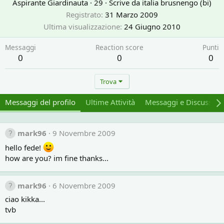
Aspirante Giardinauta
·
29
·
Scrive da
italia brusnengo (bi)
Registrato
31 Marzo 2009
Ultima visualizzazione
24 Giugno 2010
Messaggi
Reaction score
Punti
0
0
0
Trova
Messaggi del profilo
Ultime Attività
Messaggi e Discussion
mark96
9 Novembre 2009
hello fede!
how are you? im fine thanks...
mark96
6 Novembre 2009
ciao kikka...
tvb