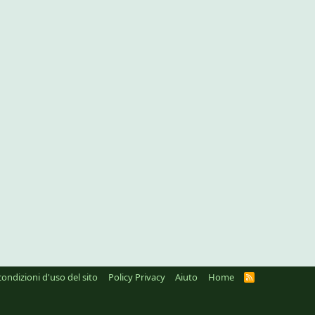
condizioni d'uso del sito
Policy Privacy
Aiuto
Home
R
S
S