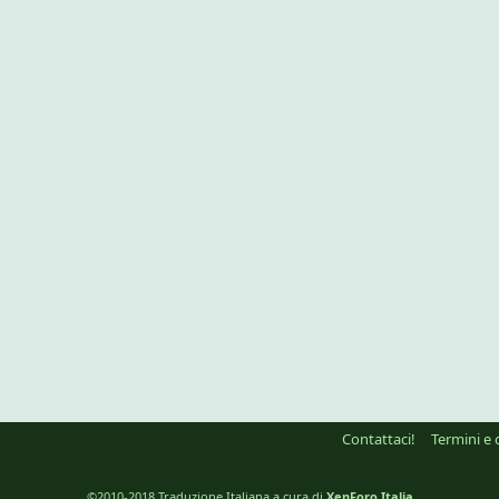
Contattaci!
Termini e 
©2010-2018 Traduzione Italiana a cura di
XenForo Italia