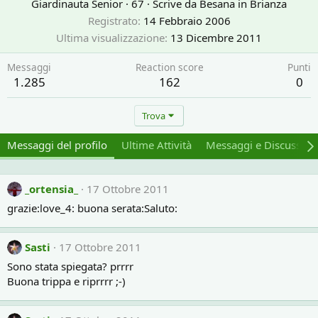
Giardinauta Senior
·
67
·
Scrive da
Besana in Brianza
Registrato
14 Febbraio 2006
Ultima visualizzazione
13 Dicembre 2011
Messaggi
Reaction score
Punti
1.285
162
0
Trova
Messaggi del profilo
Ultime Attività
Messaggi e Discussion
_ortensia_
17 Ottobre 2011
grazie:love_4: buona serata:Saluto:
Sasti
17 Ottobre 2011
Sono stata spiegata? prrrr
Buona trippa e riprrrr ;-)